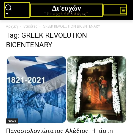
Δι'ευχών
"Εν αρχή ήν ο Λόγος"
Αρχική
Ετικέτες
GREEK REVOLUTION BICENTENARY
Tag: GREEK REVOLUTION
BICENTENARY
News
Πανοσιολογιώτατος Αλέξιος: Η πίστη