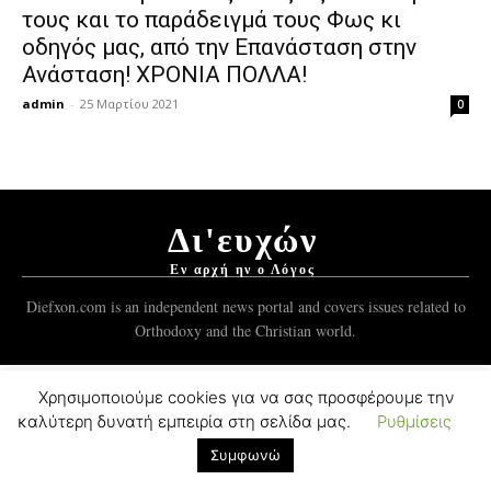
τους και το παράδειγμά τους Φως κι
οδηγός μας, από την Επανάσταση στην
Ανάσταση! ΧΡΟΝΙΑ ΠΟΛΛΑ!
admin
-
25 Μαρτίου 2021
0
Δι'ευχών
Εν αρχή ην ο Λόγος
Diefxon.com is an independent news portal and covers issues related to
Orthodoxy and the Christian world.
Χρησιμοποιούμε cookies για να σας προσφέρουμε την
© 2012-2021 Mykonos Ticker Group.
ForgedSoft™
Development.
καλύτερη δυνατή εμπειρία στη σελίδα μας.
Ρυθμίσεις
Συμφωνώ