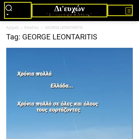
Δι'ευχών
"Εν αρχή ήν ο Λόγος"
Αρχική
Ετικέτες
GEORGE LEONTARITIS
Tag: GEORGE LEONTARITIS