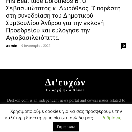
His Beatitude Dorotheos B’: Ο
Σεβασμιώτατος κ. Δωρόθεος Β’ παρέστη
στη συνεδρίαση του Δημοτικού
Συμβουλίου Άνδρου για την εκλογή
Προεδρείου και ευλόγησε την
Αγιοβασιλειόπιττα
admin
-
9 Ιανουαρίου 2022
0
Δι'ευχών
Εν αρχή ην ο Λόγος
Diefxon.com is an independent news portal and covers issues related to
Orthodoxy and the Christian world.
Χρησιμοποιούμε cookies για να σας προσφέρουμε την
καλύτερη δυνατή εμπειρία στη σελίδα μας.
Ρυθμίσεις
© 2012-2021 Mykonos Ticker Group.
ForgedSoft™
Development.
Συμφωνώ