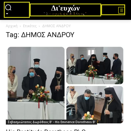
Δι'ευχών
"Εν αρχή ήν ο Λόγος"
Αρχική
Ετικέτες
ΔΗΜΟΣ ΑΝΔΡΟΥ
Tag: ΔΗΜΟΣ ΑΝΔΡΟΥ
Σεβασμιώτατος Δωρόθεος Β’ - His Eminence Dorotheos B’