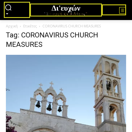
Δι'ευχών
"Εν αρχή ήν ο Λόγος"
Αρχική
Ετικέτες
CORONAVIRUS CHURCH MEASURES
Tag: CORONAVIRUS CHURCH
MEASURES