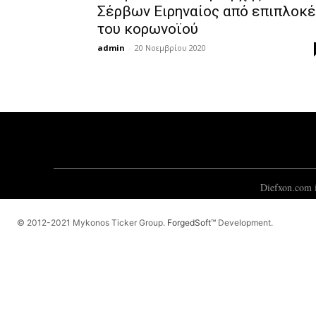
Σέρβων Ειρηναίος από επιπλοκ
του κορωνοϊού
admin
-
20 Νοεμβρίου 2020
Diefxon.com i
© 2012-2021 Mykonos Ticker Group.
ForgedSoft™
Development.