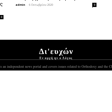
ές
admin
-
6 Οκτωβρίου 2020
0
0
Δι'ευχών
Εν αρχή ην ο Λόγος
s an independent news portal and covers issues related to Orthodoxy and the Ch