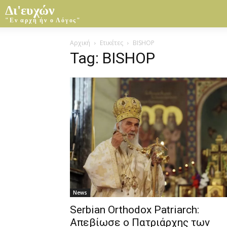
Δι'ευχών
"Εν αρχή ήν ο Λόγος"
Αρχική
Ετικέτες
BISHOP
Tag: BISHOP
News
Serbian Orthodox Patriarch:
Απεβίωσε ο Πατριάρχης των