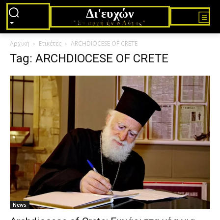
Δι'ευχών
"Εν αρχή ήν ο Λόγος"
Αρχική
Ετικέτες
ARCHDIOCESE OF CRETE
Tag: ARCHDIOCESE OF CRETE
News