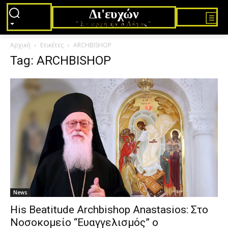
Δι'ευχών
"Εν αρχή ήν ο Λόγος"
Αρχική
Ετικέτες
ARCHBISHOP
Tag: ARCHBISHOP
News
His Beatitude Archbishop Anastasios: Στο
Νοσοκομείο “Ευαγγελισμός” ο