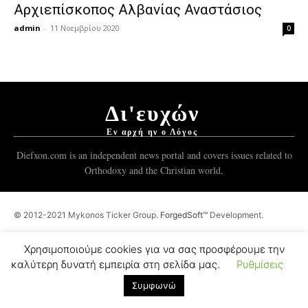
Αρχιεπίσκοπος Αλβανίας Αναστάσιος
admin
-
11 Νοεμβρίου 2020
0
Δι'ευχών
Εν αρχή ην ο Λόγος
Diefxon.com is an independent news portal and covers issues related to
Orthodoxy and the Christian world.
© 2012-2021 Mykonos Ticker Group.
ForgedSoft™
Development.
Χρησιμοποιούμε cookies για να σας προσφέρουμε την
καλύτερη δυνατή εμπειρία στη σελίδα μας.
Ρυθμίσεις
Συμφωνώ