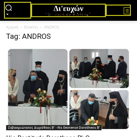
Δι'ευχών
"Εν αρχή ήν ο Λόγος"
Αρχική
Ετικέτες
ANDROS
Tag: ANDROS
Σεβασμιώτατος Δωρόθεος Β’ - His Eminence Dorotheos B’