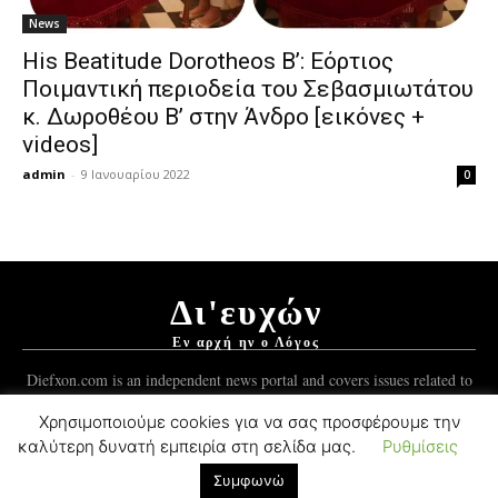
News
His Beatitude Dorotheos B’: Εόρτιος
Ποιμαντική περιοδεία του Σεβασμιωτάτου
κ. Δωροθέου Β’ στην Άνδρο [εικόνες +
videos]
admin
-
9 Ιανουαρίου 2022
0
Δι'ευχών
Εν αρχή ην ο Λόγος
Diefxon.com is an independent news portal and covers issues related to
Orthodoxy and the Christian world.
Χρησιμοποιούμε cookies για να σας προσφέρουμε την
καλύτερη δυνατή εμπειρία στη σελίδα μας.
Ρυθμίσεις
© 2012-2021 Mykonos Ticker Group.
ForgedSoft™
Development.
Συμφωνώ