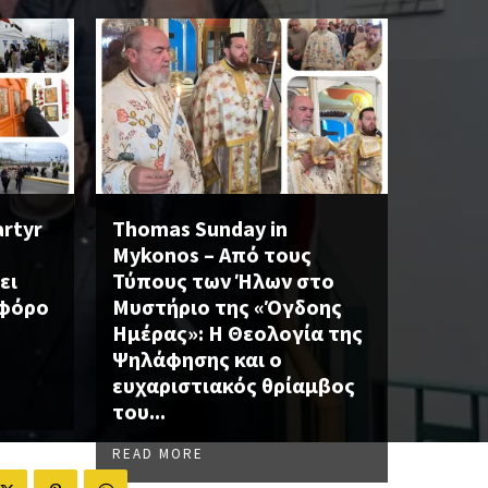
artyr
Thomas Sunday in
Mykonos – Από τους
ει
Τύπους των Ήλων στο
οφόρο
Μυστήριο της «Όγδοης
Ημέρας»: Η Θεολογία της
Ψηλάφησης και ο
ευχαριστιακός θρίαμβος
του...
READ MORE