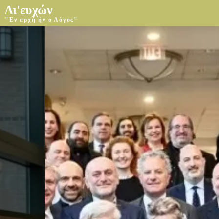
Δι'ευχών
"Εν αρχή ήν ο Λόγος"