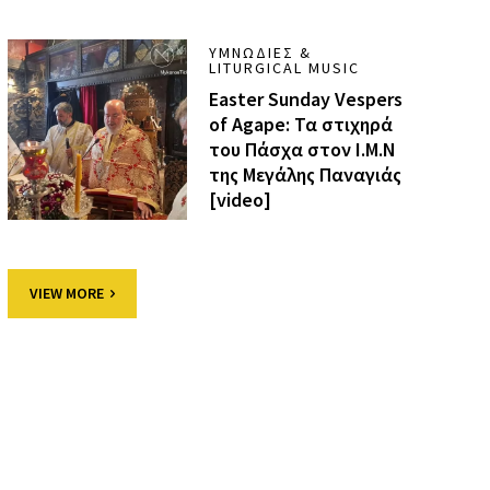
ΥΜΝΩΔΊΕΣ &
LITURGICAL MUSIC
Easter Sunday Vespers
of Agape: Τα στιχηρά
του Πάσχα στον Ι.Μ.Ν
της Μεγάλης Παναγιάς
[video]
VIEW MORE