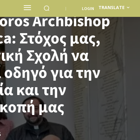
TRANSLATE
LOGIN
oros Archbishop
ca: Στόχος μας,
ική Σχολή να
 οδηγό για την
α και την
σκοπή μας
S