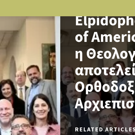
NEWS
Elpidoph
of Ameri
η Θεολογ
αποτελεί
Ορθοδοξί
Αρχιεπι
RELATED ARTICLE