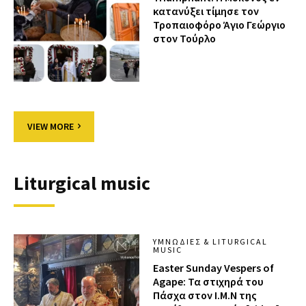
κατανύξει τίμησε τον
Τροπαιοφόρο Άγιο Γεώργιο
στον Τούρλο
VIEW MORE
Liturgical music
ΥΜΝΩΔΊΕΣ & LITURGICAL
MUSIC
Easter Sunday Vespers of
Agape: Τα στιχηρά του
Πάσχα στον Ι.Μ.Ν της