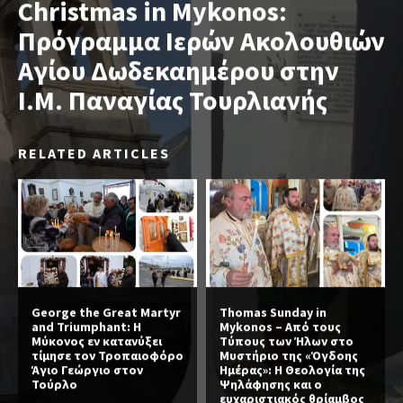
Christmas in Mykonos:
Πρόγραμμα Ιερών Ακολουθιών
Αγίου Δωδεκαημέρου στην
Ι.Μ. Παναγίας Τουρλιανής
RELATED ARTICLES
George the Great Martyr
Thomas Sunday in
and Triumphant: Η
Mykonos – Από τους
Μύκονος εν κατανύξει
Τύπους των Ήλων στο
τίμησε τον Τροπαιοφόρο
Μυστήριο της «Όγδοης
Άγιο Γεώργιο στον
Ημέρας»: Η Θεολογία της
Τούρλο
Ψηλάφησης και ο
ευχαριστιακός θρίαμβος