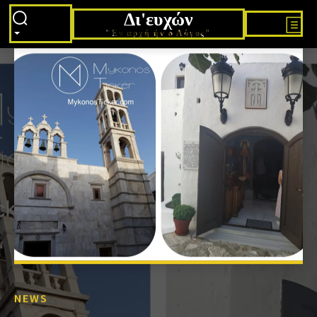
Δι'ευχών
"Εν αρχή ήν ο Λόγος"
NEWS