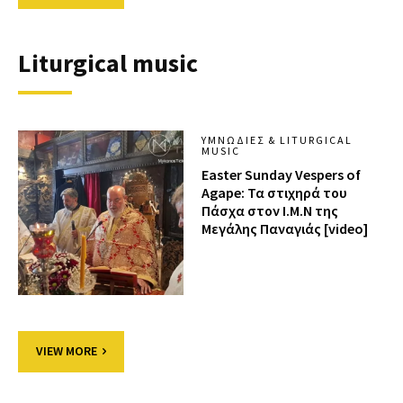
Liturgical music
ΥΜΝΩΔΊΕΣ & LITURGICAL
MUSIC
Easter Sunday Vespers of
Agape: Τα στιχηρά του
Πάσχα στον Ι.Μ.Ν της
Μεγάλης Παναγιάς [video]
VIEW MORE