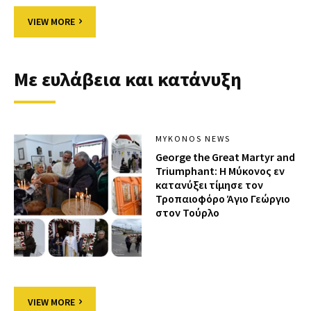
VIEW MORE
Με ευλάβεια και κατάνυξη
MYKONOS NEWS
George the Great Martyr and
Triumphant: Η Μύκονος εν
κατανύξει τίμησε τον
Τροπαιοφόρο Άγιο Γεώργιο
στον Τούρλο
VIEW MORE