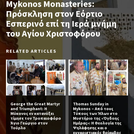
Mykonos Monasteries:
Πρόσκληση στον Εόρτιο
Εσπερινό επί τη Ιερά μνήμη
του Αγίου Χριστοφόρου
RELATED ARTICLES
George the Great Martyr
Thomas Sunday in
and Triumphant: Η
Mykonos – Από τους
Μύκονος εν κατανύξει
Τύπους των Ήλων στο
τίμησε τον Τροπαιοφόρο
Μυστήριο της «Όγδοης
Άγιο Γεώργιο στον
Ημέρας»: Η Θεολογία της
Τούρλο
Ψηλάφησης και ο
ευχαριστιακός θρίαμβος