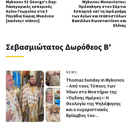
Mykonos St George’s Day:
Mykonos Monasteries:
Πανηγυρικός εσπερινός
Πρόσκληση στον Εόρτιο
Αγίου Γεωργίου στα 3
Εσπερινό επί τη Ιερά μνήμη
Πηγάδια Χώρας Μυκόνου
των Αγίων και Ισαποστόλων
[εικόνες+ videos]
Βασιλέων Κωνσταντίνου και
Ελένης
Σεβασμιώτατος Δωρόθεος Β'
NEWS
Thomas Sunday in Mykonos
– Από τους Τύπους των
Ήλων στο Μυστήριο της
«Όγδοης Ημέρας»: Η
Θεολογία της Ψηλάφησης
και ο ευχαριστιακός
θρίαμβος του...