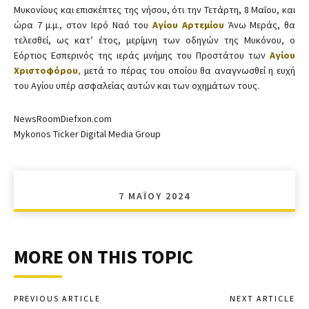
Μυκονίους και επισκέπτες της νήσου, ότι την Τετάρτη, 8 Μαΐου, και
ώρα 7 μ.μ., στον Ιερό Ναό του
Αγίου Αρτεμίου
Άνω Μεράς, θα
τελεσθεί, ως κατ’ έτος, μερίμνη των οδηγών της Μυκόνου, ο
Εόρτιος Εσπερινός της ιεράς μνήμης του Προστάτου των
Αγίου
Χριστοφόρου
,
μετά το πέρας του οποίου θα αναγνωσθεί η ευχή
του Αγίου υπέρ ασφαλείας αυτών και των οχημάτων τους.
NewsRoomDiefxon.com
Mykonos Ticker Digital Media Group
7 ΜΑΪ́ΟΥ 2024
MORE ON THIS TOPIC
PREVIOUS ARTICLE
NEXT ARTICLE