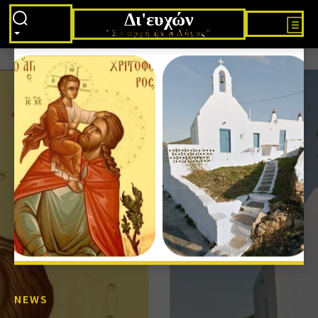
Δι'ευχών
"Εν αρχή ήν ο Λόγος"
NEWS