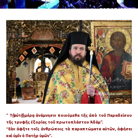
” Τῇ αὐτῇ ἡμέρᾳ ἀνάμνησιν ποιούμεθα τῆς ἀπὸ τοῦ Παραδείσου
τῆς τρυφῆς ἐξορίας τοῦ πρωτοπλάστου Ἀδάμ”.
“Εὰν ἀφῆτε τοῖς ἀνθρώποις τὰ παραπτώματα αὐτῶν, ἀφήσει
καὶ ὑμῖν ὁ Πατὴρ ὑμῶν”.