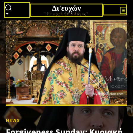
Δι'ευχών
"Εν αρχή ήν ο Λόγος"
NEWS
Forgiveness Sunday: Κυριακή