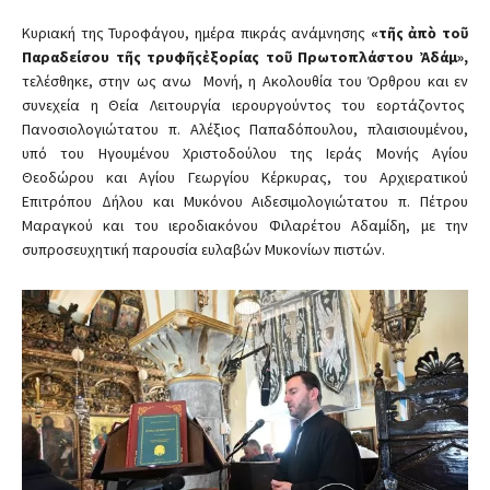
Κυριακή της Τυροφάγου, ημέρα πικράς ανάμνησης
«τῆς ἀπὸ τοῦ
Παραδείσου τῆς τρυφῆςἐξορίας τοῦ Πρωτοπλάστου Ἀδάμ»,
τελέσθηκε, στην ως ανω Μονή, η Ακολουθία του Όρθρου και εν
συνεχεία η Θεία Λειτουργία ιερουργούντος του εορτάζοντος
Πανοσιολογιώτατου π. Αλέξιος Παπαδόπουλου, πλαισιουμένου,
υπό του Ηγουμένου Χριστοδούλου της Ιεράς Μονής Αγίου
Θεοδώρου και Αγίου Γεωργίου Κέρκυρας, του Αρχιερατικού
Επιτρόπου Δήλου και Μυκόνου Αιδεσιμολογιώτατου π. Πέτρου
Μαραγκού και του ιεροδιακόνου Φιλαρέτου Αδαμίδη, με την
συπροσευχητική παρουσία ευλαβών Μυκονίων πιστών.