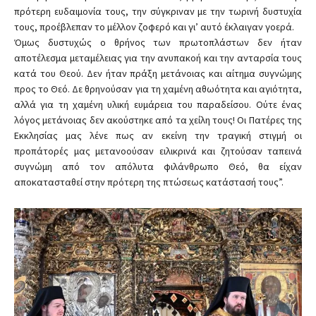
πρότερη ευδαιμονία τους, την σύγκριναν με την τωρινή δυστυχία
τους, προέβλεπαν το μέλλον ζοφερό και γι’ αυτό έκλαιγαν γοερά.
Όμως δυστυχώς ο θρήνος των πρωτοπλάστων δεν ήταν
αποτέλεσμα μεταμέλειας για την ανυπακοή και την ανταρσία τους
κατά του Θεού. Δεν ήταν πράξη μετάνοιας και αίτημα συγνώμης
προς το Θεό. Δε θρηνούσαν για τη χαμένη αθωότητα και αγιότητα,
αλλά για τη χαμένη υλική ευμάρεια του παραδείσου. Ούτε ένας
λόγος μετάνοιας δεν ακούστηκε από τα χείλη τους! Οι Πατέρες της
Εκκλησίας μας λένε πως αν εκείνη την τραγική στιγμή οι
προπάτορές μας μετανοούσαν ειλικρινά και ζητούσαν ταπεινά
συγνώμη από τον απόλυτα φιλάνθρωπο Θεό, θα είχαν
αποκατασταθεί στην πρότερη της πτώσεως κατάστασή τους”.