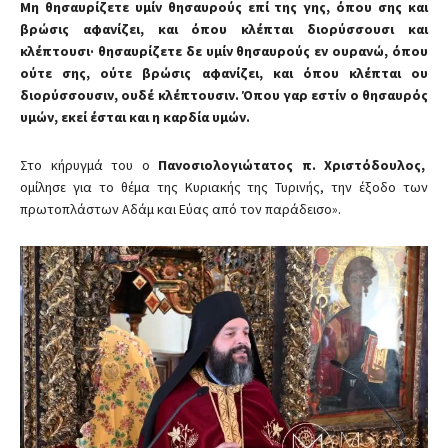
Μη θησαυρίζετε υμίν θησαυρούς επί της γης, όπου σης και
βρώσις αφανίζει, και όπου κλέπται διορύσσουσι και
κλέπτουσι· θησαυρίζετε δε υμίν θησαυρούς εν ουρανώ, όπου
ούτε σης, ούτε βρώσις αφανίζει, και όπου κλέπται ου
διορύσσουσιν, ουδέ κλέπτουσιν. Όπου γαρ εστίν ο θησαυρός
υμών, εκεί έσται και η καρδία υμών.
Στο κήρυγμά του ο
Πανοσιολογιώτατος π. Χριστόδουλος,
ομίλησε για το θέμα της Κυριακής της Τυρινής, την έξοδο των
πρωτοπλάστων Αδάμ και Εύας από τον παράδεισο».