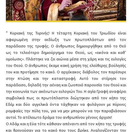
” Κυριακή της Τυρινής! Η τέταρτη Κυριακή του Τριωδίου είναι
αφιερωμένη στην εκδίωξη των πρωτοπλάστων από τον
παράδεισο της τρυφής. Ο άνθρωπος δημιουργήθηκε από το Θεό
ως το τελειότερο δημιούργημα του Θεού, ως «εικόνα και καθ’
ομοίωσις». Πλάστηκε να ζει αιώνια μέσα στη χάρη και τις ευλογίες
του Θεού. Ο άνθρωπος έκαμε κακή χρήση της ελεύθερης βούλησής
του και προτίμησε το κακό. Ο αρχέκακος διάβολος τον παρέσυρε
στην πτώση και την καταστροφή. Αυτό του στέρησε τον
παράδεισο, δηλαδή την αέναη και ζωοποιό παρουσία του Θεού και
την κοινωνία των ακένωτων ευλογιών Του. Η αγία Γραφή αναφέρει
συμβολικά πως οι πρωτόπλαστοι διώχτηκαν από τον κήπο της
Εδέμ και δύο αγγελικά όντα τάχθηκαν να φυλάγουν με πύρινες
ρομφαίες την πύλη του, για να μην μπορούν να την παραβιάσουν
αυτοί. Το ατέλειωτο δράμα του ανθρωπίνου γένους άρχισε!
Ο Αδάμ και η Εύα τότε κάθισαν απέναντι από τον κήπο της τρυφής
και θρηνούσαν για το κακό που τους βρήκε. Αναλογίζονταν την