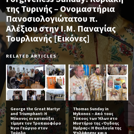
της Τυρινής – Ονομαστήρια
Πανοσιολογιώτατου π.
Αλέξιου στην Ι.Μ. Παναγίας
Τουρλιανής [Εικόνες]
RELATED ARTICLES
George the Great Martyr
Thomas Sunday in
and Triumphant: Η
Mykonos – Από τους
Μύκονος εν κατανύξει
Τύπους των Ήλων στο
τίμησε τον Τροπαιοφόρο
Μυστήριο της «Όγδοης
Άγιο Γεώργιο στον
Ημέρας»: Η Θεολογία της
Τούρλο
Ψηλάφησης και ο