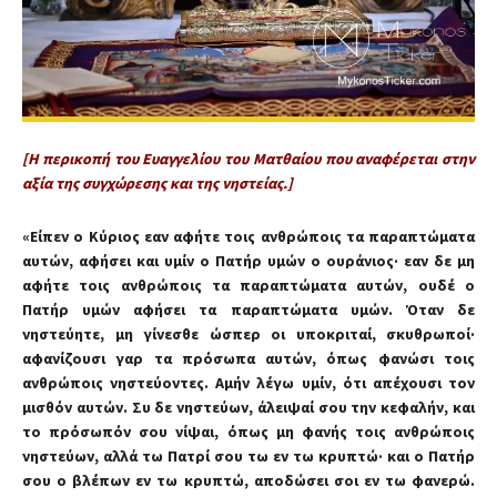
[Η περικοπή του Ευαγγελίου του Ματθαίου που αναφέρεται στην
αξία της συγχώρεσης και της νηστείας.]
«Είπεν ο Κύριος εαν αφήτε τοις ανθρώποις τα παραπτώματα
αυτών, αφήσει και υμίν ο Πατήρ υμών ο ουράνιος· εαν δε μη
αφήτε τοις ανθρώποις τα παραπτώματα αυτών, ουδέ ο
Πατήρ υμών αφήσει τα παραπτώματα υμών. Όταν δε
νηστεύητε, μη γίνεσθε ώσπερ οι υποκριταί, σκυθρωποί·
αφανίζουσι γαρ τα πρόσωπα αυτών, όπως φανώσι τοις
ανθρώποις νηστεύοντες. Αμήν λέγω υμίν, ότι απέχουσι τον
μισθόν αυτών. Συ δε νηστεύων, άλειψαί σου την κεφαλήν, και
το πρόσωπόν σου νίψαι, όπως μη φανής τοις ανθρώποις
νηστεύων, αλλά τω Πατρί σου τω εν τω κρυπτώ· και ο Πατήρ
σου ο βλέπων εν τω κρυπτώ, αποδώσει σοι εν τω φανερώ.