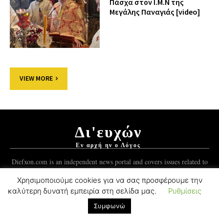
Πάσχα στον Ι.Μ.Ν της
Μεγάλης Παναγιάς [video]
VIEW MORE
Δι'ευχών
Εν αρχή ην ο Λόγος
Diefxon.com is an independent news portal and covers issues related to
Orthodoxy and the Christian world.
Χρησιμοποιούμε cookies για να σας προσφέρουμε την
καλύτερη δυνατή εμπειρία στη σελίδα μας.
Ρυθμίσεις
© 2012-2021 Mykonos Ticker Group.
ForgedSoft™
Development.
Συμφωνώ