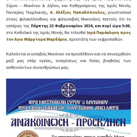
Σύρου – Μυκόνου & Δήλου, και Καθηγούμενος της Ιεράς Μονής
Παναγίας Τουρλιανής,
π. Αλέξιος Παπαδόπουλος,
γνωστοποιεί
στους φιλακόλουθους και φιλευσεβείς Μυκονίους πιστούς ότι το
εσπέρας της
Πέμπτης 22 Φεβρουαρίου 2024, και περί ώρα 5:00
,
στο Καθολικό της Ιεράς Μονής θα τελεσθεί
Ιερά Παράκληση προς
τον Αγιο Μάρρτυρα Μαρδάριο
,
προστάτη των νεφροπαθών.
Καλούνται οι ευσεβείς Μυκόνιοι να προσέλθουν και να συνευχηθούν
μαζί μας υπέρ υγείας, ενισχύσεως και Θείας βοηθείας των
ασθενούντων συνανθρώπων μας.