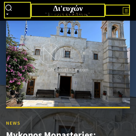
Δι'ευχών
"Εν αρχή ήν ο Λόγος"
NEWS
Mykonos Monasteries: