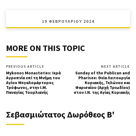
19 ΦΕΒΡΟΥΑΡΊΟΥ 2024
MORE ON THIS TOPIC
PREVIOUS ARTICLE
NEXT ARTICLE
Mykonos Monasteries: Ιερά
Sunday of the Publican and
Αγρυπνία επί τη Μνήμη του
Pharisee: Θεία Λειτουργία
Αγίου Μεγαλομάρτυρος
Κυριακής, Τελώνου και
Τρύφωνος, στην Ι.Μ.
Φαρισαίου (Αρχή Τριωδίου)
Παναγίας Τουρλιανής
στον Ι.Ν. της Αγίας Κυριακής
Σεβασμιώτατος Δωρόθεος Β'