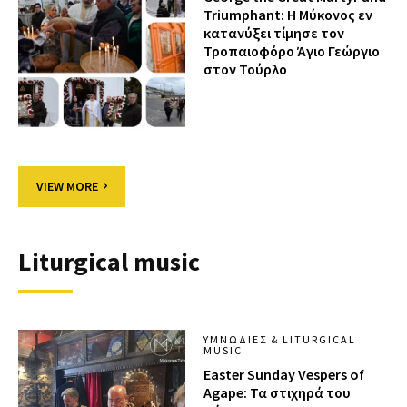
Triumphant: Η Μύκονος εν
κατανύξει τίμησε τον
Τροπαιοφόρο Άγιο Γεώργιο
στον Τούρλο
VIEW MORE
Liturgical music
ΥΜΝΩΔΊΕΣ & LITURGICAL
MUSIC
Easter Sunday Vespers of
Agape: Τα στιχηρά του