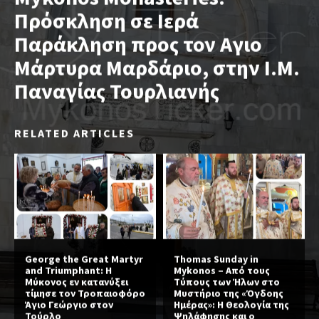
Πρόσκληση σε Ιερά
Παράκληση προς τον Αγιο
Μάρτυρα Μαρδάριο, στην Ι.Μ.
Παναγίας Τουρλιανής
RELATED ARTICLES
George the Great Martyr
Thomas Sunday in
and Triumphant: Η
Mykonos – Από τους
Μύκονος εν κατανύξει
Τύπους των Ήλων στο
τίμησε τον Τροπαιοφόρο
Μυστήριο της «Όγδοης
Άγιο Γεώργιο στον
Ημέρας»: Η Θεολογία της
Τούρλο
Ψηλάφησης και ο