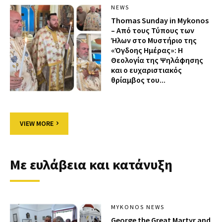
NEWS
Thomas Sunday in Mykonos
– Από τους Τύπους των
Ήλων στο Μυστήριο της
«Όγδοης Ημέρας»: Η
Θεολογία της Ψηλάφησης
και ο ευχαριστιακός
θρίαμβος του...
VIEW MORE
Με ευλάβεια και κατάνυξη
MYKONOS NEWS
George the Great Martyr and