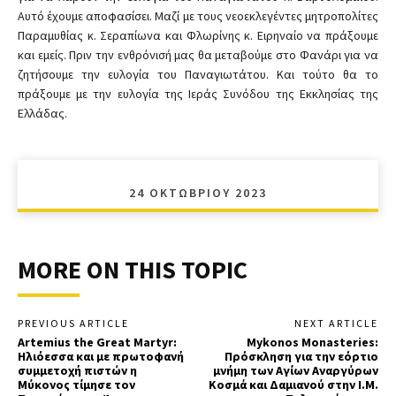
Αυτό έχουμε αποφασίσει. Μαζί με τους νεοεκλεγέντες μητροπολίτες
Παραμυθίας κ. Σεραπίωνα και Φλωρίνης κ. Ειρηναίο να πράξουμε
και εμείς. Πριν την ενθρόνισή μας θα μεταβούμε στο Φανάρι για να
ζητήσουμε την ευλογία του Παναγιωτάτου. Και τούτο θα το
πράξουμε με την ευλογία της Ιεράς Συνόδου της Εκκλησίας της
Ελλάδας.
24 ΟΚΤΩΒΡΊΟΥ 2023
MORE ON THIS TOPIC
PREVIOUS ARTICLE
NEXT ARTICLE
Artemius the Great Martyr:
Mykonos Monasteries:
Ηλιόεσσα και με πρωτοφανή
Πρόσκληση για την εόρτιο
συμμετοχή πιστών η
μνήμη των Αγίων Αναργύρων
Μύκονος τίμησε τον
Κοσμά και Δαμιανού στην Ι.Μ.