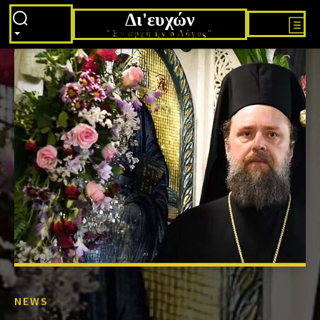
Δι'ευχών
"Εν αρχή ήν ο Λόγος"
NEWS