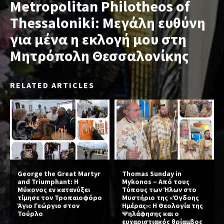
Metropolitan Philotheos of
Thessaloniki: Μεγάλη ευθύνη
για μένα η εκλογή μου στη
Μητρόπολη Θεσσαλονίκης
RELATED ARTICLES
George the Great Martyr
Thomas Sunday in
and Triumphant: Η
Mykonos – Από τους
Μύκονος εν κατανύξει
Τύπους των Ήλων στο
τίμησε τον Τροπαιοφόρο
Μυστήριο της «Όγδοης
Άγιο Γεώργιο στον
Ημέρας»: Η Θεολογία της
Τούρλο
Ψηλάφησης και ο
ευχαριστιακός θρίαμβος