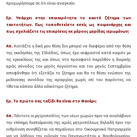
προχωρήσουμε σε ότι είναι αναγκαίο.
Ερ. Υπάρχει στην επικαιρότητα το καυτό ζήτημα των
ταυτοτήτων. Πως τοποθετείστε εσείς ως ποιμενάρχης και
πως σχολιάζετε τις επικρίσεις εκ μέρους μερίδας ιερωμένων;
Απ.
Κοιτάξτε η δική μου θέση δεν μπορεί να διαφέρει από την θέση
της εκκλησίας της Ελλάδας, όπως έχει εκφραστεί κατά καιρόν με
τις εγκυκλίους της και όπως στο πρόσφατό παρελθόν η διαρκής
ιεράς σύνοδος του μηνός Αυγούστου και του μηνός Σεπτεμβρίου
αποφάνθηκε ότι εξετάζει το ζήτημα και θα το θέσει ενώπιον της
μελλούσης συνόδου της ιεραρχίας χωρίς επί του παρόντος να
τίθεται κάποιο άλλο ειδικότερο ζήτημα.
Ερ. Το πρώτο σας ταξίδι θα είναι στο Φανάρι;
Απ.
Πάντοτε οι μητροπολίτες των νέων χωρών πριν να αναλάβουν
την επίσημη διαποίμανση της ιεράς μητροπόλεως δηλαδή πριν την
ενθρόνιση συνηθίζεται να πηγαίνουν στο Οικουμενικό Πατριαρχείο
για να λάβουν την ευλογία του Παναγιωτάτου κ. Βαρθολομαίου.