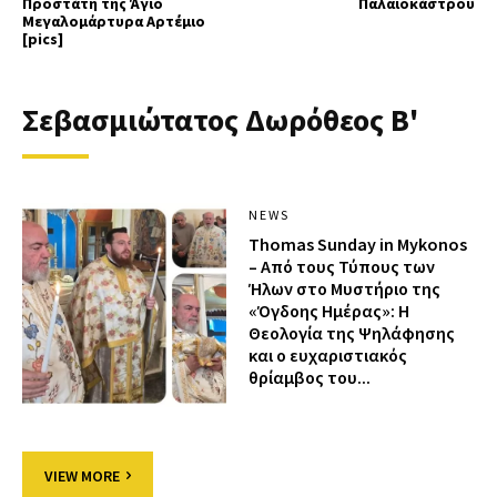
Προστάτη της Άγιο
Παλαιοκάστρου
Μεγαλομάρτυρα Αρτέμιο
[pics]
Σεβασμιώτατος Δωρόθεος Β'
NEWS
Thomas Sunday in Mykonos
– Από τους Τύπους των
Ήλων στο Μυστήριο της
«Όγδοης Ημέρας»: Η
Θεολογία της Ψηλάφησης
και ο ευχαριστιακός
θρίαμβος του...
VIEW MORE