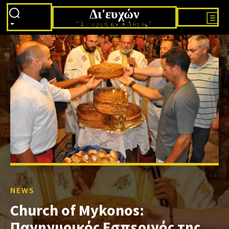
Δι'ευχών
"Εν αρχή ήν ο Λόγος"
NEWS
Church of Mykonos:
Πανηγυρικός Εσπερινός της