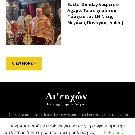
Easter Sunday Vespers of
Agape: Τα στιχηρά του
Πάσχα στον Ι.Μ.Ν της
Μεγάλης Παναγιάς [video]
VIEW MORE
Δι'ευχών
Εν αρχή ην ο Λόγος
Diefxon.com is an independent news portal and covers issues related to
Orthodoxy and the Christian world.
Χρησιμοποιούμε cookies για να σας προσφέρουμε την
καλύτερη δυνατή εμπειρία στη σελίδα μας.
Ρυθμίσεις