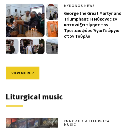
MYKONOS NEWS
George the Great Martyr and
Triumphant: Η Μύκονος εν
κατανύξει τίμησε τον
Τροπαιοφόρο Άγιο Γεώργιο
στον Τούρλο
VIEW MORE
Liturgical music
ΥΜΝΩΔΊΕΣ & LITURGICAL
MUSIC