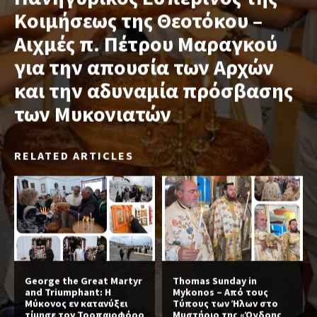
Κοιμήσεως της Θεοτόκου –
Αιχμές π. Πέτρου Μαραγκού
για την απουσία των Αρχών
και την αδυναμία πρόσβασης
των Μυκονιατών
RELATED ARTICLES
George the Great Martyr
Thomas Sunday in
and Triumphant: Η
Mykonos – Από τους
Μύκονος εν κατανύξει
Τύπους των Ήλων στο
τίμησε τον Τροπαιοφόρο
Μυστήριο της «Όγδοης