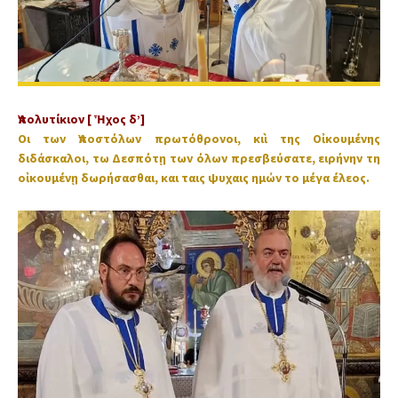
Ἀπολυτίκιον [ Ἦχος δ’]
Οι των Ἀποστόλων πρωτόθρονοι, κιὶ της Οἰκουμένης
διδάσκαλοι, τω Δεσπότῃ των όλων πρεσβεύσατε, ειρήνην τη
οἰκουμένῃ δωρήσασθαι, και ταις ψυχαις ημών το μέγα έλεος.