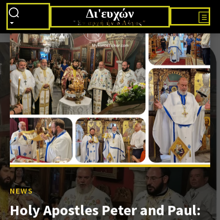
Δι'ευχών
"Εν αρχή ήν ο Λόγος"
NEWS
Holy Apostles Peter and Paul: