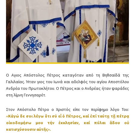
Ο Αγιος Απόστολος Πέτρος καταγόταν από τη Βηθσαϊδά της
Γαλιλαίας. Ήταν γιος του Ιωνά και αδελφός του αγίου Αποστόλου
Ανδρέα του Πρωτοκλήτου. Ο Πέτρος και ο Ανδρέας ήταν ψαράδες
στη λίμνη Γεννησαρέτ.
Στον Απόστολο Πέτρο ο Χριστός είπε τον περίφημο λόγο Του:
«Κἀγώ δε σοι λέγω ὅτι σύ εἶ ὁ Πέτρος, καί ἐπί ταύτῃ τῇ πέτρᾳ
οἰκοδομήσω μου τήν ἐκκλησίαν, καί πύλαι ἅδου οὐ
κατισχύσουσιν αὐτῆς».