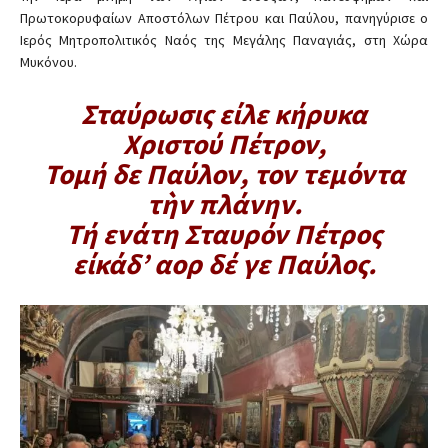
Πρωτοκορυφαίων Αποστόλων Πέτρου και Παύλου, πανηγύρισε ο
Ιερός Μητροπολιτικός Ναός της Μεγάλης Παναγιάς, στη Χώρα
Μυκόνου.
Σταύρωσις είλε κήρυκα
Χριστού Πέτρον,
Τομή δε Παύλον, τον τεμόντα
τὴν πλάνην.
Τή ενάτη Σταυρόν Πέτρος
είκάδ’ αορ δέ γε Παύλος.