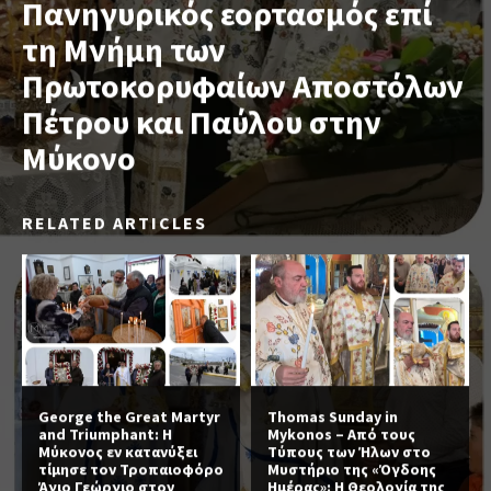
Πανηγυρικός εορτασμός επί
τη Μνήμη των
Πρωτοκορυφαίων Αποστόλων
Πέτρου και Παύλου στην
Μύκονο
RELATED ARTICLES
George the Great Martyr
Thomas Sunday in
and Triumphant: Η
Mykonos – Από τους
Μύκονος εν κατανύξει
Τύπους των Ήλων στο
τίμησε τον Τροπαιοφόρο
Μυστήριο της «Όγδοης
Άγιο Γεώργιο στον
Ημέρας»: Η Θεολογία της