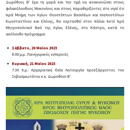
Δωρόθεος Β’ έχει τη χαρά και την τιμή να ανακοινώσει στους
φιλακόλουθους Μυκονίους και στους παραθερίζοντες στο νησί ότι
Ιερά Μνήμη των Αγίων Θεοστέπτων Βασιλέων και Ισαποστόλων
Κωνσταντίνου και Ελένης, θα εορτασθεί στον πάλαι ποτέ Ιερό
Μητροπολιτικό Ναό της Αγίας Ελένης, στο Κάστρο, κατά το
ακόλουθο πρόγραμμα:
Σάββατο, 20 Μαϊου 2023
8:00 μ.μ.: Πανηγυρικός εσπερινός
Κυριακή, 21 Μαϊου 2023
7:30 π.μ.: Αρχιερατική Θεία Λειτουργία προεξάρχοντος του
Σεβασμιωτάτου κ.κ. Δωροθέου Β’.