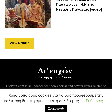
Πάσχα στον Ι.Μ.Ν της
Μεγάλης Παναγιάς [video]
VIEW MORE
Δι'ευχών
Εν αρχή ην ο Λόγος
Diefxon.com is an independent news portal and covers issues related to
Orthodoxy and the Christian world.
Χρησιμοποιούμε cookies για να σας προσφέρουμε την
καλύτερη δυνατή εμπειρία στη σελίδα μας.
Ρυθμίσεις
© 2012-2021 Mykonos Ticker Group.
ForgedSoft™
Development.
Συμφωνώ