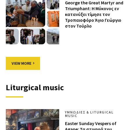
George the Great Martyr and
Triumphant: Η Μύκονος εν
κατανύξει τίμησε τον
Τροπαιοφόρο Άγιο Γεώργιο
στον Τούρλο
VIEW MORE
Liturgical music
ΥΜΝΩΔΊΕΣ & LITURGICAL
MUSIC
Easter Sunday Vespers of
Agape: Τα στιχηρά του