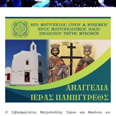
Ο Σεβασμιώτατος Μητροπολίτης Σύρου και Μυκόνου κ.κ.