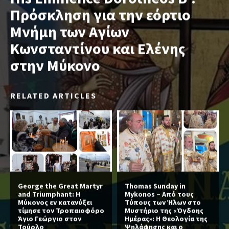
Πρόσκληση για την εόρτιο
Mνήμη των Αγίων
Κωνσταντίνου και Ελένης
στην Μύκονο
RELATED ARTICLES
George the Great Martyr
Thomas Sunday in
and Triumphant: Η
Mykonos – Από τους
Μύκονος εν κατανύξει
Τύπους των Ήλων στο
τίμησε τον Τροπαιοφόρο
Μυστήριο της «Όγδοης
Άγιο Γεώργιο στον
Ημέρας»: Η Θεολογία της
Τούρλο
Ψηλάφησης και ο