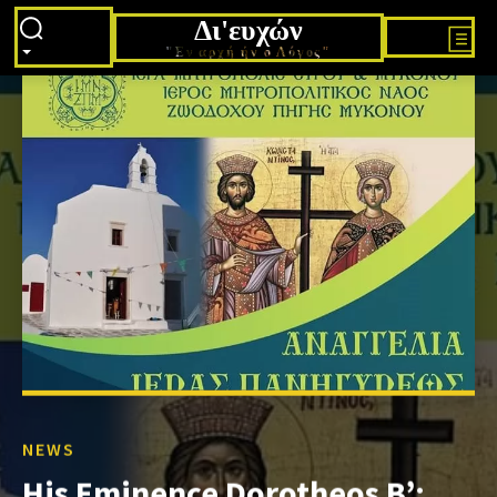
Δι'ευχών
"Εν αρχή ήν ο Λόγος"
NEWS
His Eminence Dorotheos B’: