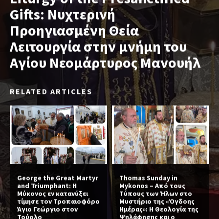
Gifts: Νυχτερινή
Προηγιασμένη Θεία
Λειτουργία στην μνήμη του
Αγίου Νεομάρτυρος Μανουήλ
RELATED ARTICLES
George the Great Martyr
Thomas Sunday in
and Triumphant: Η
Mykonos – Από τους
Μύκονος εν κατανύξει
Τύπους των Ήλων στο
τίμησε τον Τροπαιοφόρο
Μυστήριο της «Όγδοης
Άγιο Γεώργιο στον
Ημέρας»: Η Θεολογία της
Τούρλο
Ψηλάφησης και ο