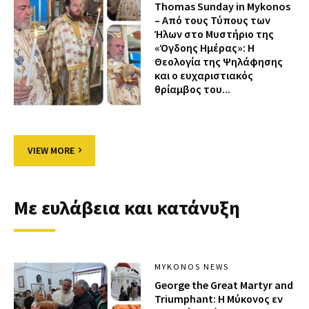
Thomas Sunday in Mykonos
– Από τους Τύπους των
Ήλων στο Μυστήριο της
«Όγδοης Ημέρας»: Η
Θεολογία της Ψηλάφησης
και ο ευχαριστιακός
θρίαμβος του...
VIEW MORE
Με ευλάβεια και κατάνυξη
MYKONOS NEWS
George the Great Martyr and
Triumphant: Η Μύκονος εν