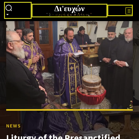
Δι'ευχών
"Εν αρχή ήν ο Λόγος"
NEWS
Liturgy of the Presanctified