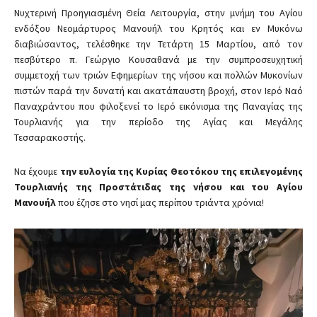
Νυχτερινή Προηγιασμένη Θεία Λειτουργία, στην μνήμη του Αγίου
ενδόξου Νεομάρτυρος Μανουήλ του Κρητός και εν Μυκόνω
διαβιώσαντος, τελέσθηκε την Τετάρτη 15 Μαρτίου, από τον
πεσβύτερο π. Γεώργιο Κουσαθανά με την συμπροσευχητική
συμμετοχή των τριών Εφημερίων της νήσου και πολλών Μυκονίων
πιστών παρά την δυνατή και ακατάπαυστη βροχή, στον Ιερό Ναό
Παναχράντου που φιλοξενεί το Ιερό εικόνισμα της Παναγίας της
Τουρλιανής για την περίοδο της Αγίας και Μεγάλης
Τεσσαρακοστής.
Να έχουμε
την ευλογία της Κυρίας Θεοτόκου της επιλεγομένης
Τουρλιανής της Προστάτιδας της νήσου και του Αγίου
Μανουήλ
που έζησε στο νησί μας περίπου τριάντα χρόνια!