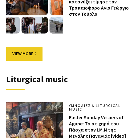
κατανύξει τίμησε τον
Τροπαιοφόρο Άγιο Γεώργιο
στον Τούρλο
VIEW MORE
Liturgical music
ΥΜΝΩΔΊΕΣ & LITURGICAL
MUSIC
Easter Sunday Vespers of
Agape: Τα στιχηρά του
Πάσχα στον Ι.Μ.Ν της
Μεγάλης Παναγιάς [video]