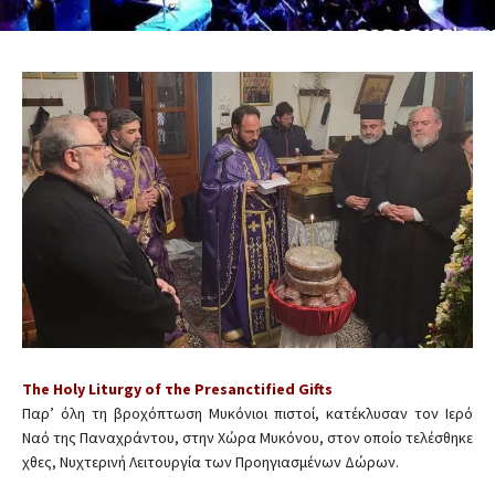
The Holy Liturgy οf τhe Presanctified Gifts
Παρ’ όλη τη βροχόπτωση Μυκόνιοι πιστοί, κατέκλυσαν τον Ιερό
Ναό της Παναχράντου, στην Χώρα Μυκόνου, στον οποίο τελέσθηκε
χθες, Νυχτερινή Λειτουργία των Προηγιασμένων Δώρων.