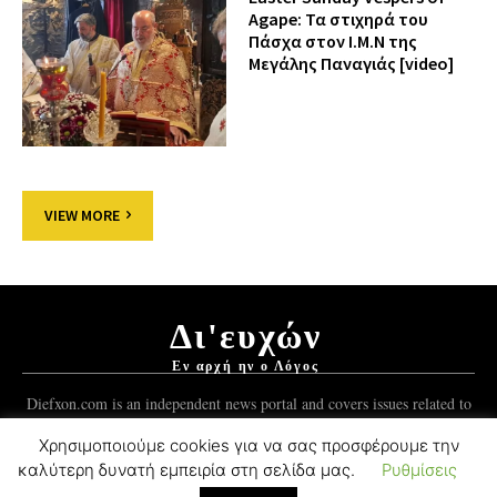
Agape: Τα στιχηρά του
Πάσχα στον Ι.Μ.Ν της
Μεγάλης Παναγιάς [video]
VIEW MORE
Δι'ευχών
Εν αρχή ην ο Λόγος
Diefxon.com is an independent news portal and covers issues related to
Orthodoxy and the Christian world.
Χρησιμοποιούμε cookies για να σας προσφέρουμε την
καλύτερη δυνατή εμπειρία στη σελίδα μας.
Ρυθμίσεις