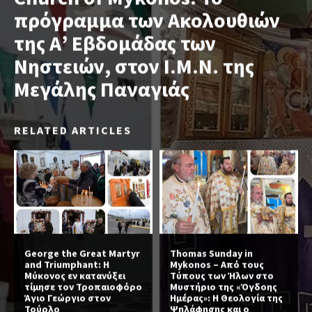
πρόγραμμα των Ακολουθιών
της Α’ Εβδομάδας των
Νηστειών, στον Ι.Μ.Ν. της
Μεγάλης Παναγιάς
RELATED ARTICLES
George the Great Martyr
Thomas Sunday in
and Triumphant: Η
Mykonos – Από τους
Μύκονος εν κατανύξει
Τύπους των Ήλων στο
τίμησε τον Τροπαιοφόρο
Μυστήριο της «Όγδοης
Άγιο Γεώργιο στον
Ημέρας»: Η Θεολογία της
Τούρλο
Ψηλάφησης και ο