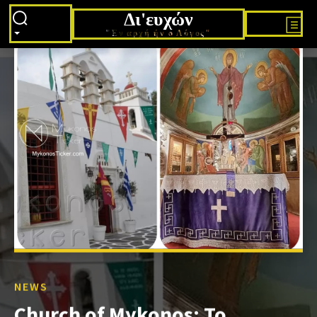
Δι'ευχών
"Εν αρχή ήν ο Λόγος"
NEWS
Church of Mykonos: Το