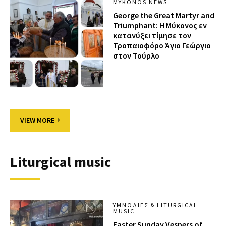
MYKONOS NEWS
George the Great Martyr and
Triumphant: Η Μύκονος εν
κατανύξει τίμησε τον
Τροπαιοφόρο Άγιο Γεώργιο
στον Τούρλο
VIEW MORE
Liturgical music
ΥΜΝΩΔΊΕΣ & LITURGICAL
MUSIC
Easter Sunday Vespers of