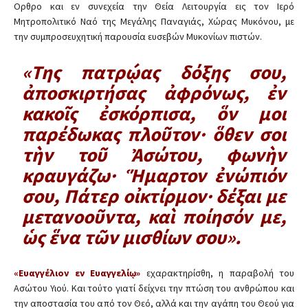
Ορθρο και εν συνεχεία την Θεία Λειτουργία εις τον Ιερό
Μητροπολιτικό Ναό της Μεγάλης Παναγιάς, Χώρας Μυκόνου, με
την συμπροσευχητική παρουσία ευσεβών Μυκονίων πιστών.
«Της πατρῴας δόξης σου,
ἀποσκιρτήσας ἀφρόνως, ἐν
κακοῖς ἐσκόρπισα, ὅν μοι
παρέδωκας πλοῦτον· ὅθεν σοι
τὴν τοῦ Ἀσώτου, φωνὴν
κραυγάζω· Ἥμαρτον ἐνώπιόν
σου, Πάτερ οἰκτίρμον· δέξαι με
μετανοοῦντα, καὶ ποίησόν με,
ὡς ἕνα τῶν μισθίων σου».
«Ευαγγέλιον εν Ευαγγελίῳ»
εχαρακτηρίσθη, η παραβολή του
Ασώτου Υιού. Και τούτο γιατί δείχνει την πτώση του ανθρώπου και
την αποστασία του από τον Θεό, αλλά και την αγάπη του Θεού για