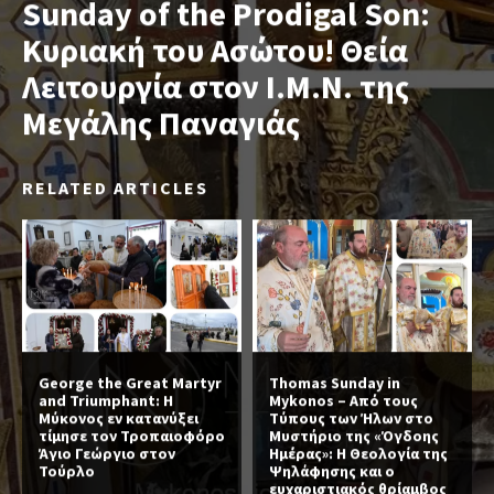
Sunday of the Prodigal Son:
Κυριακή του Ασώτου! Θεία
Λειτουργία στον Ι.Μ.Ν. της
Μεγάλης Παναγιάς
RELATED ARTICLES
George the Great Martyr
Thomas Sunday in
and Triumphant: Η
Mykonos – Από τους
Μύκονος εν κατανύξει
Τύπους των Ήλων στο
τίμησε τον Τροπαιοφόρο
Μυστήριο της «Όγδοης
Άγιο Γεώργιο στον
Ημέρας»: Η Θεολογία της
Τούρλο
Ψηλάφησης και ο
ευχαριστιακός θρίαμβος