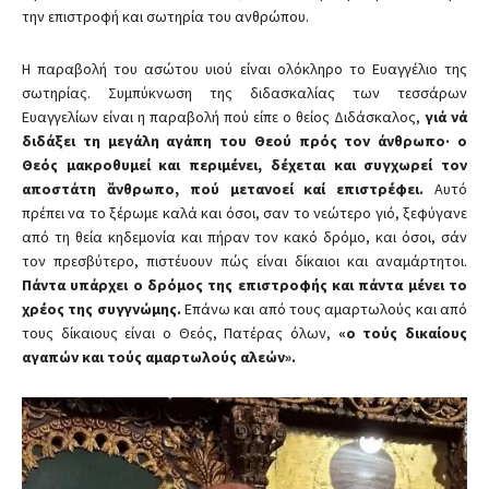
την επιστροφή και σωτηρία του ανθρώπου.
Η παραβολή του ασώτου υιού είναι ολόκληρο το Ευαγγέλιο της
σωτηρίας. Συμπύκνωση της διδασκαλίας των τεσσάρων
Ευαγγελίων είναι η παραβολή πού είπε ο θείος Διδάσκαλος,
γιά νά
διδάξει τη μεγάλη αγάπη του Θεού πρός τον άνθρωπο· ο
Θεός μακροθυμεί και περιμένει, δέχεται και συγχωρεί τον
αποστάτη ἄνθρωπο, πού μετανοεί καί επιστρέφει.
Αυτό
πρέπει να το ξέρωμε καλά και όσοι, σαν το νεώτερο γιό, ξεφύγανε
από τη θεία κηδεμονία και πήραν τον κακό δρόμο, και όσοι, σάν
τον πρεσβύτερο, πιστέυουν πώς είναι δίκαιοι και αναμάρτητοι.
Πάντα υπάρχει ο δρόμος της επιστροφής και πάντα μένει το
χρέος της συγγνώμης.
Επάνω και από τους αμαρτωλούς και από
τους δίκαιους είναι ο Θεός, Πατέρας όλων,
«ο τούς δικαίους
αγαπών και τούς αμαρτωλούς αλεών».