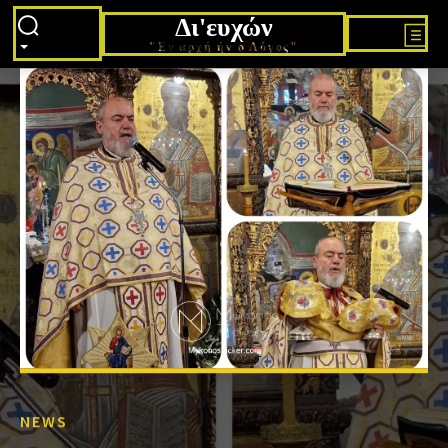
Δι'ευχών
"Εν αρχή ήν ο Λόγος"
NEWS