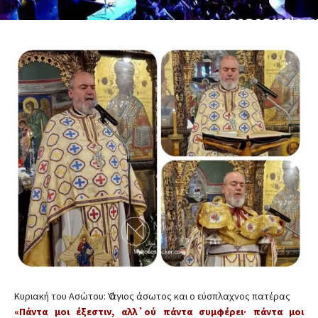
Κυριακή του Ασώτου: Ὁ άγιος άσωτος και ο εύσπλαχνος πατέρας
«Πάντα μοι έξεστιν, αλλ᾿ ού πάντα συμφέρει· πάντα μοι