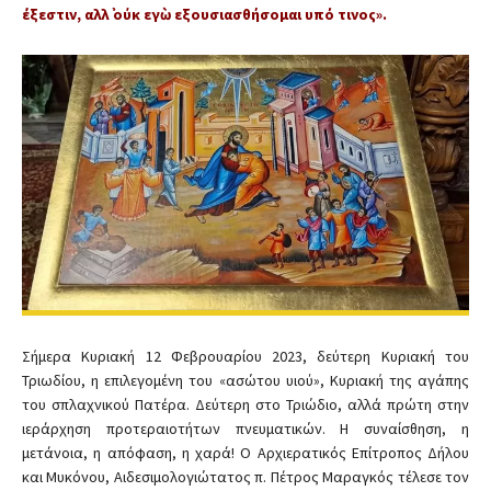
έξεστιν, αλλ᾿ ούκ εγὼ εξουσιασθήσομαι υπό τινος».
Σήμερα Κυριακή 12 Φεβρουαρίου 2023, δεύτερη Κυριακή του
Τριωδίου, η επιλεγομένη του «ασώτου υιού», Κυριακή της αγάπης
του σπλαχνικού Πατέρα. Δεύτερη στο Τριώδιο, αλλά πρώτη στην
ιεράρχηση προτεραιοτήτων πνευματικών. Η συναίσθηση, η
μετάνοια, η απόφαση, η χαρά! Ο Αρχιερατικός Επίτροπος Δήλου
και Μυκόνου, Αιδεσιμολογιώτατος π. Πέτρος Μαραγκός τέλεσε τον