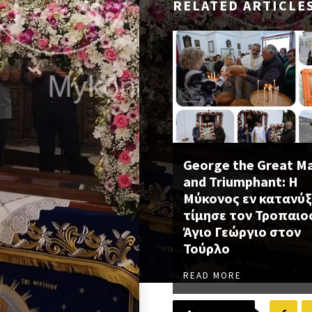
RELATED ARTICLE
George the Great M
and Triumphant: Η
Μύκονος εν κατανύξ
τίμησε τον Τροπαι
Άγιο Γεώργιο στον
Τούρλο
READ MORE