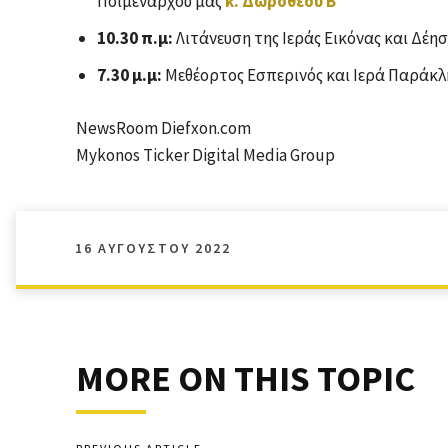
Ποιμενάρχου μας
κ. Δωροθέου Β’
10.30 π.μ:
Λιτάνευση της Ιεράς Εικόνας και Δέ
7.30 μ.μ:
Μεθέορτος Εσπερινός και Ιερά Παράκ
NewsRoom Diefxon.com
Mykonos Ticker Digital Media Group
16 ΑΥΓΟΎΣΤΟΥ 2022
MORE ON THIS TOPIC