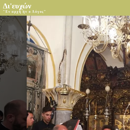
Δι'ευχών
"Εν αρχή ήν ο Λόγος"