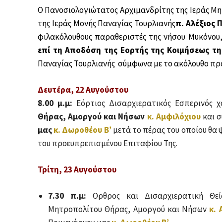
Ο Πανοσιολογιώτατος Αρχιμανδρίτης της Ιεράς Μ
της Ιεράς Μονής Παναγίας Τουρλιανής
π. Αλέξιος
φιλακόλουθους παραθεριστές της νήσου Μυκόνου, 
επί τη Αποδόση της Εορτής
της Κοιμήσεως τη
Παναγίας Τουρλιανής σύμφωνα με το ακόλουθο π
Δευτέρα, 22 Αυγούστου
8.00 μ.μ:
Εόρτιος Δισαρχιερατικός Εσπερινός 
Θήρας, Αμοργού και Νήσων
κ. Αμφιλόχιου
και 
μας
κ. Δωροθέου Β’
μετά το πέρας του οποίου θα 
του προευπρεπισμένου Επιταφίου Της.
Τρίτη, 23 Αυγούστου
7.30 π.μ:
Ορθρος και Δισαρχιερατική Θεί
Μητροπολίτου Θήρας, Αμοργού και Νήσων
κ. 