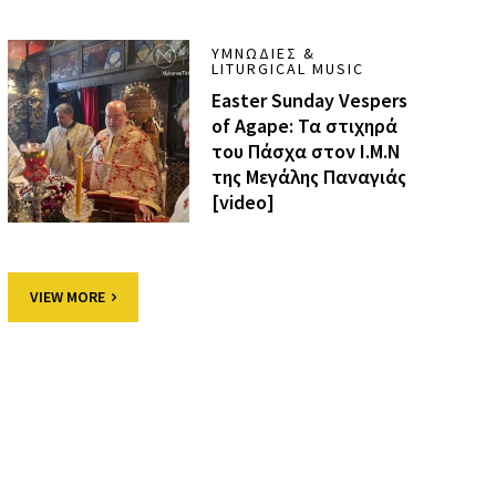
ΥΜΝΩΔΊΕΣ &
LITURGICAL MUSIC
Easter Sunday Vespers
of Agape: Τα στιχηρά
του Πάσχα στον Ι.Μ.Ν
της Μεγάλης Παναγιάς
[video]
VIEW MORE