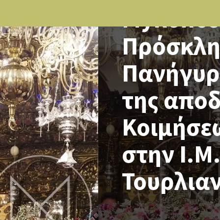
Mykonos 
Πρόσκλη
Πανήγυρη
της απο
Κοιμήσε
στην Ι.Μ
Τουρλια