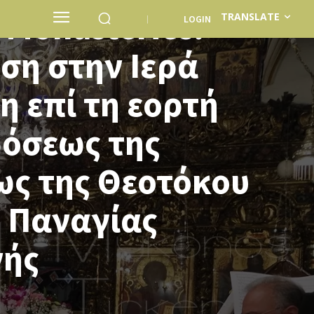
Monasteries:
TRANSLATE
LOGIN
ση στην Ιερά
 επί τη εορτή
δόσεως της
ως της Θεοτόκου
. Παναγίας
νής