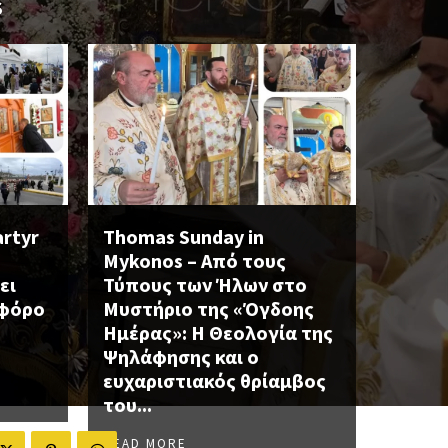
S
artyr
Thomas Sunday in
Mykonos – Από τους
ει
Τύπους των Ήλων στο
οφόρο
Μυστήριο της «Όγδοης
Ημέρας»: Η Θεολογία της
Ψηλάφησης και ο
ευχαριστιακός θρίαμβος
του...
READ MORE