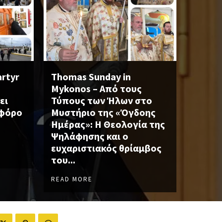
artyr
Thomas Sunday in
Mykonos – Από τους
ει
Τύπους των Ήλων στο
οφόρο
Μυστήριο της «Όγδοης
Ημέρας»: Η Θεολογία της
Ψηλάφησης και ο
ευχαριστιακός θρίαμβος
του...
READ MORE