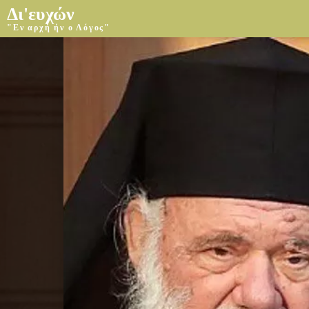
Δι'ευχών
"Εν αρχή ήν ο Λόγος"