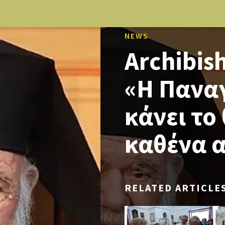
NEWS
Archibis
«Η Παναγ
κάνει το
καθένα 
RELATED ARTICLE