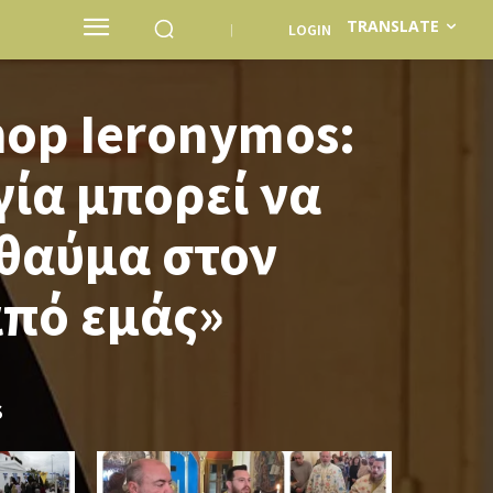
TRANSLATE
LOGIN
hop Ieronymos:
ία μπορεί να
 θαύμα στον
από εμάς»
S