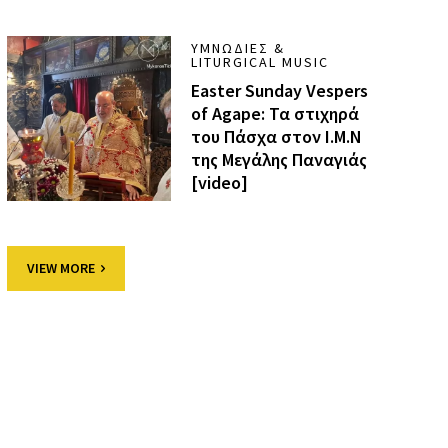
ΥΜΝΩΔΊΕΣ &
LITURGICAL MUSIC
Easter Sunday Vespers
of Agape: Τα στιχηρά
του Πάσχα στον Ι.Μ.Ν
της Μεγάλης Παναγιάς
[video]
VIEW MORE