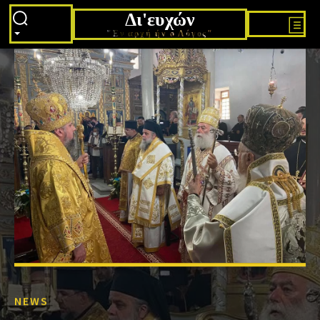
Δι'ευχών
"Εν αρχή ήν ο Λόγος"
NEWS