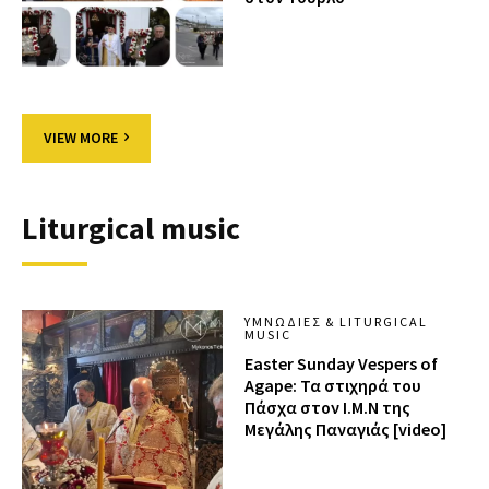
VIEW MORE
Liturgical music
ΥΜΝΩΔΊΕΣ & LITURGICAL
MUSIC
Easter Sunday Vespers of
Agape: Τα στιχηρά του
Πάσχα στον Ι.Μ.Ν της
Μεγάλης Παναγιάς [video]