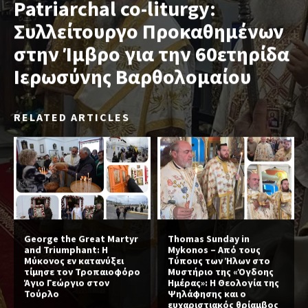
Patriarchal co-liturgy:
Συλλείτουργο Προκαθημένων
στην Ίμβρο για την 60ετηρίδα
Ιερωσύνης Βαρθολομαίου
RELATED ARTICLES
George the Great Martyr
Thomas Sunday in
and Triumphant: Η
Mykonos – Από τους
Μύκονος εν κατανύξει
Τύπους των Ήλων στο
τίμησε τον Τροπαιοφόρο
Μυστήριο της «Όγδοης
Άγιο Γεώργιο στον
Ημέρας»: Η Θεολογία της
Τούρλο
Ψηλάφησης και ο
ευχαριστιακός θρίαμβος