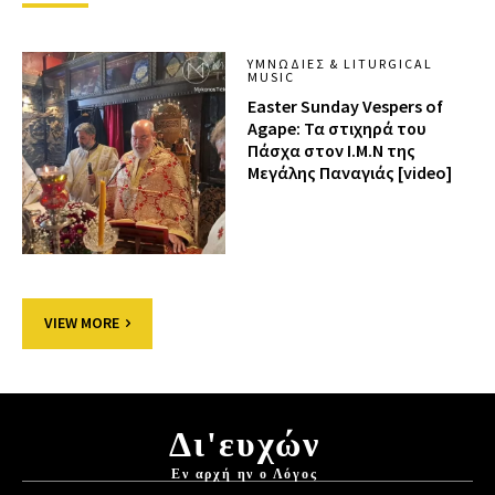
ΥΜΝΩΔΊΕΣ & LITURGICAL
MUSIC
Easter Sunday Vespers of
Agape: Τα στιχηρά του
Πάσχα στον Ι.Μ.Ν της
Μεγάλης Παναγιάς [video]
VIEW MORE
Δι'ευχών
Εν αρχή ην ο Λόγος