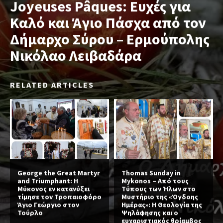
Joyeuses Pâques: Ευχές για
Καλό και Άγιο Πάσχα από τον
Δήμαρχο Σύρου – Ερμούπολης
Νικόλαο Λειβαδάρα
RELATED ARTICLES
George the Great Martyr
Thomas Sunday in
and Triumphant: Η
Mykonos – Από τους
Μύκονος εν κατανύξει
Τύπους των Ήλων στο
τίμησε τον Τροπαιοφόρο
Μυστήριο της «Όγδοης
Άγιο Γεώργιο στον
Ημέρας»: Η Θεολογία της
Τούρλο
Ψηλάφησης και ο
ευχαριστιακός θρίαμβος