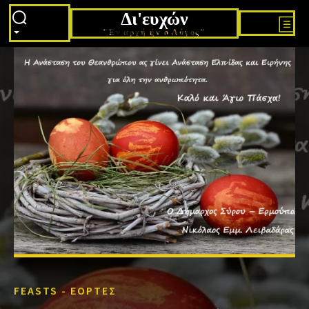
Δι'ευχών
"Εν αρχή ήν ο Λόγος"
FEASTS - ΕΟΡΤΈΣ