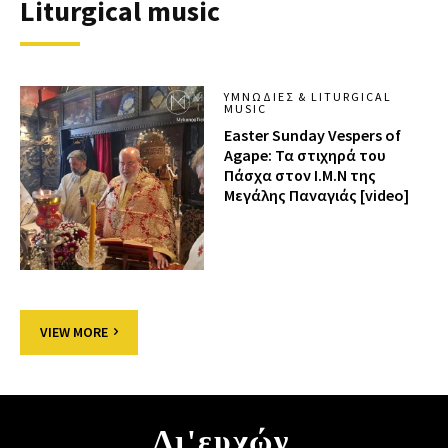
Liturgical music
ΥΜΝΩΔΊΕΣ & LITURGICAL
MUSIC
Easter Sunday Vespers of
Agape: Τα στιχηρά του
Πάσχα στον Ι.Μ.Ν της
Μεγάλης Παναγιάς [video]
VIEW MORE
Δι'ευχών