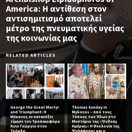
America: Η αντίθεση στον
αντισημιτισμό αποτελεί
μέτρο της πνευματικής υγείας
της κοινωνίας μας
RELATED ARTICLES
George the Great Martyr
Thomas Sunday in
and Triumphant: Η
Mykonos – Από τους
Μύκονος εν κατανύξει
Τύπους των Ήλων στο
τίμησε τον Τροπαιοφόρο
Μυστήριο της «Όγδοης
Άγιο Γεώργιο στον
Ημέρας»: Η Θεολογία της
Τούρλο
Ψηλάφησης και ο