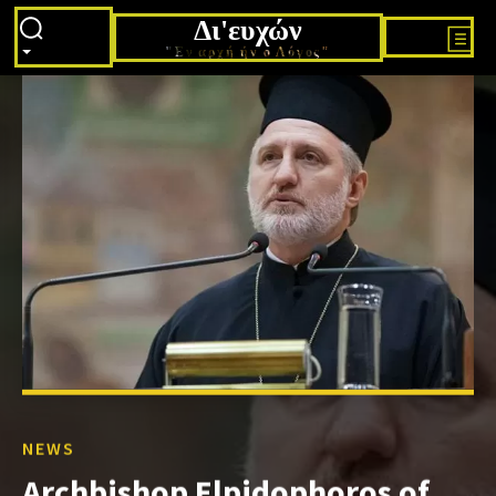
Δι'ευχών
"Εν αρχή ήν ο Λόγος"
NEWS
Archbishop Elpidophoros of