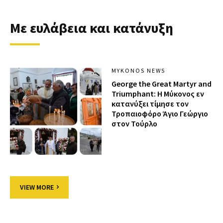
Με ευλάβεια και κατάνυξη
MYKONOS NEWS
George the Great Martyr and
Triumphant: Η Μύκονος εν
κατανύξει τίμησε τον
Τροπαιοφόρο Άγιο Γεώργιο
στον Τούρλο
VIEW MORE