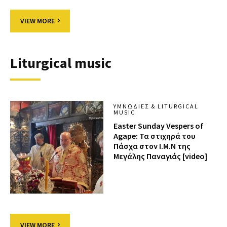
VIEW MORE
Liturgical music
ΥΜΝΩΔΊΕΣ & LITURGICAL
MUSIC
Easter Sunday Vespers of
Agape: Τα στιχηρά του
Πάσχα στον Ι.Μ.Ν της
Μεγάλης Παναγιάς [video]
VIEW MORE