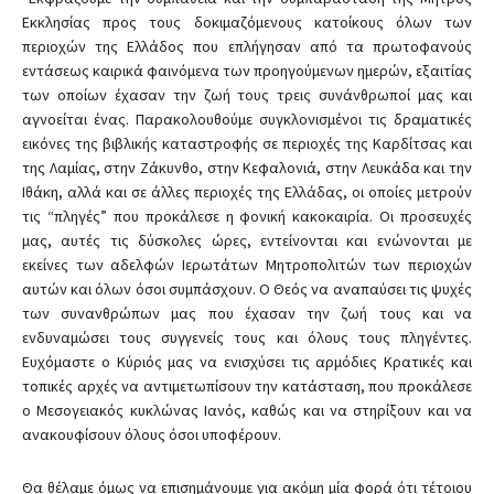
Εκκλησίας προς τους δοκιμαζόμενους κατοίκους όλων των
περιοχών της Ελλάδος που επλήγησαν από τα πρωτοφανούς
εντάσεως καιρικά φαινόμενα των προηγούμενων ημερών, εξαιτίας
των οποίων έχασαν την ζωή τους τρεις συνάνθρωποί μας και
αγνοείται ένας. Παρακολουθούμε συγκλονισμένοι τις δραματικές
εικόνες της βιβλικής καταστροφής σε περιοχές της Καρδίτσας και
της Λαμίας, στην Ζάκυνθο, στην Κεφαλονιά, στην Λευκάδα και την
Ιθάκη, αλλά και σε άλλες περιοχές της Ελλάδας, οι οποίες μετρούν
τις “πληγές” που προκάλεσε η φονική κακοκαιρία. Οι προσευχές
μας, αυτές τις δύσκολες ώρες, εντείνονται και ενώνονται με
εκείνες των αδελφών Ιερωτάτων Μητροπολιτών των περιοχών
αυτών και όλων όσοι συμπάσχουν. Ο Θεός να αναπαύσει τις ψυχές
των συνανθρώπων μας που έχασαν την ζωή τους και να
ενδυναμώσει τους συγγενείς τους και όλους τους πληγέντες.
Ευχόμαστε ο Κύριός μας να ενισχύσει τις αρμόδιες Κρατικές και
τοπικές αρχές να αντιμετωπίσουν την κατάσταση, που προκάλεσε
ο Μεσογειακός κυκλώνας Ιανός, καθώς και να στηρίξουν και να
ανακουφίσουν όλους όσοι υποφέρουν.
Θα θέλαμε όμως να επισημάνουμε για ακόμη μία φορά ότι τέτοιου