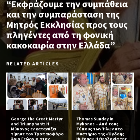
“Εκφράζουμε την συμπάθεια
και την συμπαράσταση της
Μητρός Εκκλησίας προς τους
πληγέντες από τη φονική
κακοκαιρία στην Ελλάδα”
RELATED ARTICLES
George the Great Martyr
Thomas Sunday in
and Triumphant: Η
Mykonos – Από τους
Μύκονος εν κατανύξει
Τύπους των Ήλων στο
τίμησε τον Τροπαιοφόρο
Μυστήριο της «Όγδοης
Άγιο Γεώργιο στον
Ημέρας»: Η Θεολογία της