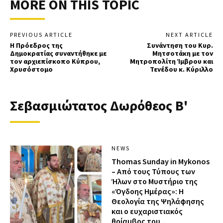
MORE ON THIS TOPIC
PREVIOUS ARTICLE
NEXT ARTICLE
Η Πρόεδρος της
Συνάντηση του Κυρ.
Δημοκρατίας συναντήθηκε με
Μητσοτάκη με τον
τον αρχιεπίσκοπο Κύπρου,
Μητροπολίτη Ίμβρου και
Χρυσόστομο
Τενέδου κ. Κύριλλο
Σεβασμιώτατος Δωρόθεος Β'
NEWS
Thomas Sunday in Mykonos
– Από τους Τύπους των
Ήλων στο Μυστήριο της
«Όγδοης Ημέρας»: Η
Θεολογία της Ψηλάφησης
και ο ευχαριστιακός
θρίαμβος του...