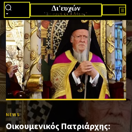
Δι'ευχών
"Εν αρχή ήν ο Λόγος"
NEWS
Οικουμενικός Πατριάρχης: