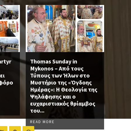
artyr
Thomas Sunday in
Mykonos – Από τους
ει
Τύπους των Ήλων στο
οφόρο
Μυστήριο της «Όγδοης
Ημέρας»: Η Θεολογία της
Ψηλάφησης και ο
ευχαριστιακός θρίαμβος
του...
READ MORE