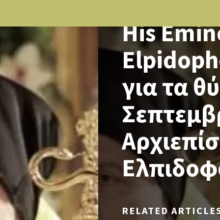
NEWS
His Emin
Elpidoph
για τα θ
Σεπτεμβρ
Αρχιεπί
Ελπιδοφ
RELATED ARTICLE