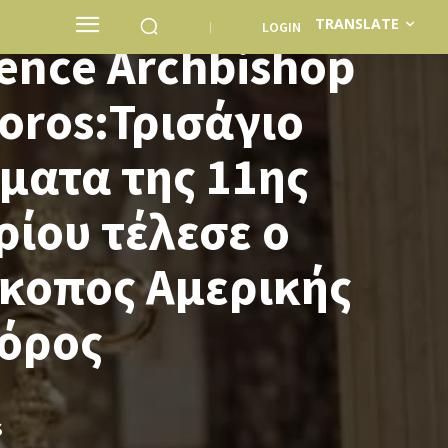
TRANSLATE
LOGIN
ence Archbishop
oros:Τρισάγιο
ύματα της 11ης
ίου τέλεσε ο
σκοπος Αμερικής
όρος
S