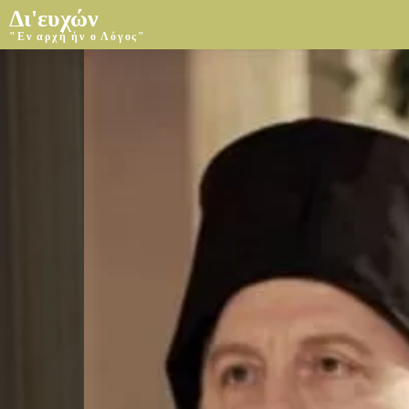
Δι'ευχών
"Εν αρχή ήν ο Λόγος"