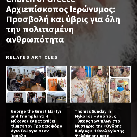
Αρχιεπίσκοπος Ιερώνυμος:
Προσβολή και ύβρις για όλη
την πολιτισμένη
ανθρωπότητα
RELATED ARTICLES
George the Great Martyr
Thomas Sunday in
and Triumphant: Η
Mykonos – Από τους
Μύκονος εν κατανύξει
Τύπους των Ήλων στο
τίμησε τον Τροπαιοφόρο
Μυστήριο της «Όγδοης
Άγιο Γεώργιο στον
Ημέρας»: Η Θεολογία της
Τούρλο
Ψηλάφησης και ο