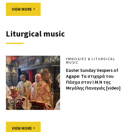
VIEW MORE
Liturgical music
ΥΜΝΩΔΊΕΣ & LITURGICAL
MUSIC
Easter Sunday Vespers of
Agape: Τα στιχηρά του
Πάσχα στον Ι.Μ.Ν της
Μεγάλης Παναγιάς [video]
VIEW MORE