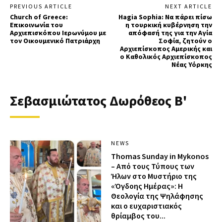
PREVIOUS ARTICLE
NEXT ARTICLE
Church of Greece:
Hagia Sophia: Να πάρει πίσω
Επικοινωνία του
η τουρκική κυβέρνηση την
Αρχιεπισκόπου Ιερωνύμου με
απόφασή της για την Αγία
τον Οικουμενικό Πατριάρχη
Σοφία, ζητούν ο
Αρχιεπίσκοπος Αμερικής και
ο Καθολικός Αρχιεπίσκοπος
Νέας Υόρκης
Σεβασμιώτατος Δωρόθεος Β'
NEWS
Thomas Sunday in Mykonos
– Από τους Τύπους των
Ήλων στο Μυστήριο της
«Όγδοης Ημέρας»: Η
Θεολογία της Ψηλάφησης
και ο ευχαριστιακός
θρίαμβος του...