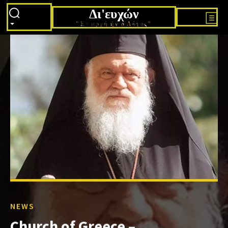
Δι'ευχών
"Εν αρχή ήν ο Λόγος"
NEWS
Church of Greece –