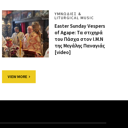
ΥΜΝΩΔΊΕΣ &
LITURGICAL MUSIC
Easter Sunday Vespers
of Agape: Τα στιχηρά
του Πάσχα στον Ι.Μ.Ν
της Μεγάλης Παναγιάς
[video]
VIEW MORE