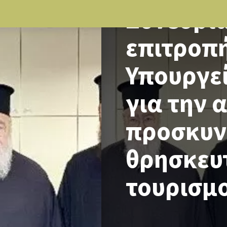
Συνεδρία
επιτροπή
Υπουργε
για την 
προσκυν
θρησκευ
τουρισμ