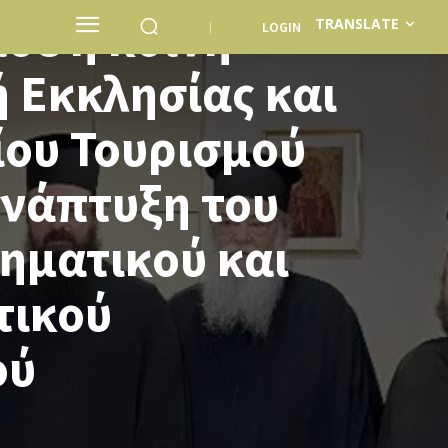
σε η κοινή
TRANSLATE
LOGIN
 Εκκλησίας και
ίου Τουρισμού
ανάπτυξη του
ηματικού και
τικού
ού