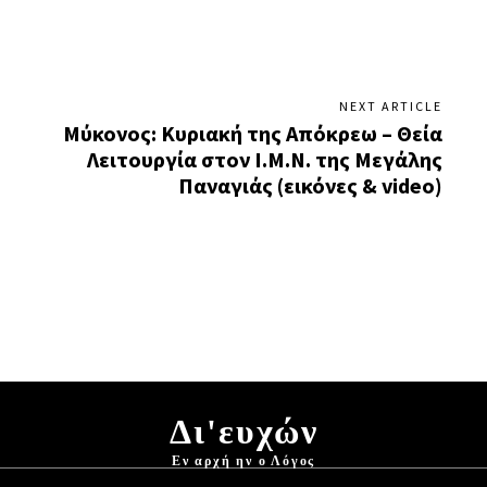
NEXT ARTICLE
Μύκονος: Κυριακή της Απόκρεω – Θεία
Λειτουργία στον Ι.Μ.Ν. της Μεγάλης
Παναγιάς (εικόνες & video)
Δι'ευχών
Εν αρχή ην ο Λόγος