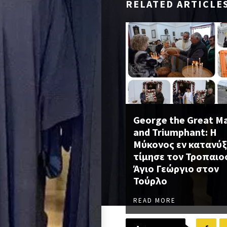
RELATED ARTICLE
George the Great M
and Triumphant: Η
Μύκονος εν κατανύξ
τίμησε τον Τροπαι
Άγιο Γεώργιο στον
Τούρλο
READ MORE