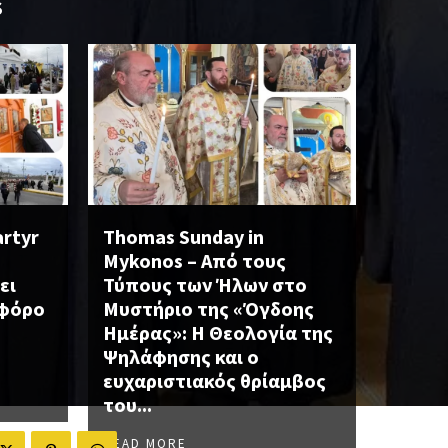
S
artyr
Thomas Sunday in
Mykonos – Από τους
ει
Τύπους των Ήλων στο
οφόρο
Μυστήριο της «Όγδοης
Ημέρας»: Η Θεολογία της
Ψηλάφησης και ο
ευχαριστιακός θρίαμβος
του...
READ MORE