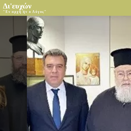
Δι'ευχών
"Εν αρχή ήν ο Λόγος"