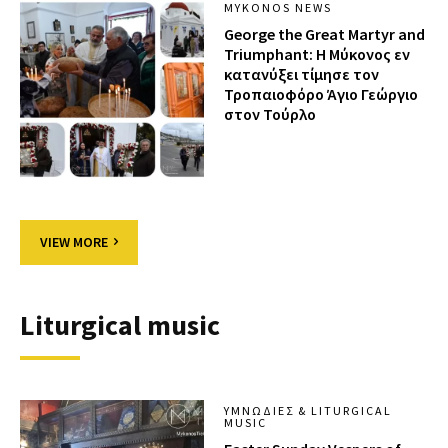
MYKONOS NEWS
George the Great Martyr and
Triumphant: Η Μύκονος εν
κατανύξει τίμησε τον
Τροπαιοφόρο Άγιο Γεώργιο
στον Τούρλο
VIEW MORE
Liturgical music
ΥΜΝΩΔΊΕΣ & LITURGICAL
MUSIC