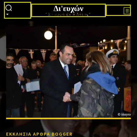
Δι'ευχών
"Εν αρχή ήν ο Λόγος"
ΕΚΚΛΗΣΙΑ ΑΡΘΡΑ BOGGER