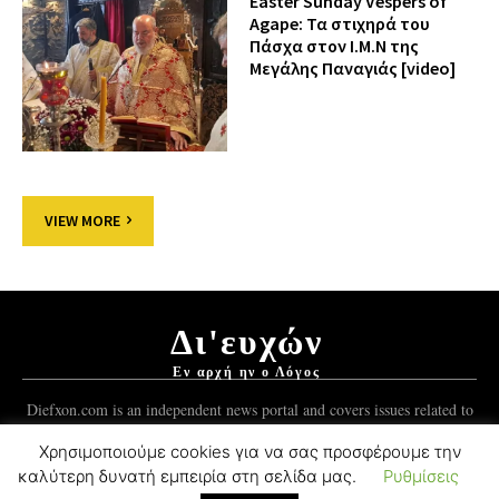
Easter Sunday Vespers of
Agape: Τα στιχηρά του
Πάσχα στον Ι.Μ.Ν της
Μεγάλης Παναγιάς [video]
VIEW MORE
Δι'ευχών
Εν αρχή ην ο Λόγος
Diefxon.com is an independent news portal and covers issues related to
Orthodoxy and the Christian world.
Χρησιμοποιούμε cookies για να σας προσφέρουμε την
καλύτερη δυνατή εμπειρία στη σελίδα μας.
Ρυθμίσεις