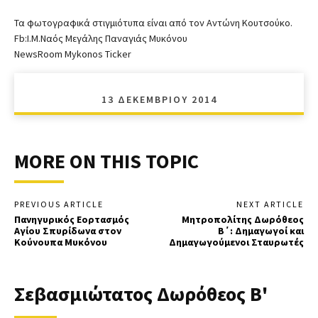
Τα φωτογραφικά στιγμιότυπα είναι από τον Αντώνη Κουτσούκο.
Fb:Ι.Μ.Ναός Μεγάλης Παναγιάς Μυκόνου
NewsRoom Mykonos Ticker
13 ΔΕΚΕΜΒΡΊΟΥ 2014
MORE ON THIS TOPIC
PREVIOUS ARTICLE
NEXT ARTICLE
Πανηγυρικός Εορτασμός
Μητροπολίτης Δωρόθεος
Αγίου Σπυρίδωνα στον
Β΄: Δημαγωγοί και
Κούνουπα Μυκόνου
Δημαγωγούμενοι Σταυρωτές
Σεβασμιώτατος Δωρόθεος Β'