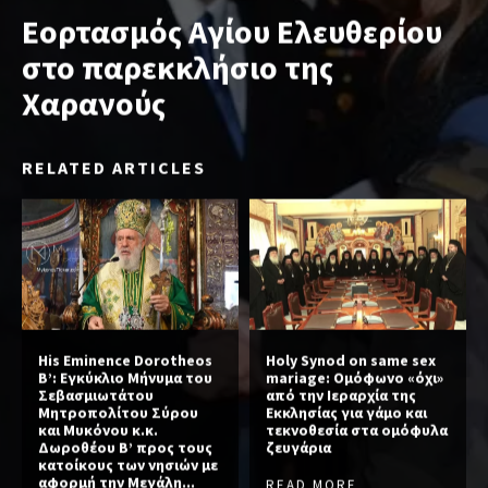
Εορτασμός Αγίου Ελευθερίου
στο παρεκκλήσιο της
Χαρανούς
RELATED ARTICLES
His Eminence Dorotheos
Holy Synod on same sex
B’: Εγκύκλιο Μήνυμα του
mariage: Ομόφωνο «όχι»
Σεβασμιωτάτου
από την Ιεραρχία της
Μητροπολίτου Σύρου
Εκκλησίας για γάμο και
και Μυκόνου κ.κ.
τεκνοθεσία στα ομόφυλα
Δωροθέου Β’ προς τους
ζευγάρια
κατοίκους των νησιών με
αφορμή την Μεγάλη...
READ MORE