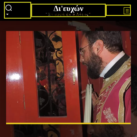
Δι'ευχών
"Εν αρχή ήν ο Λόγος"