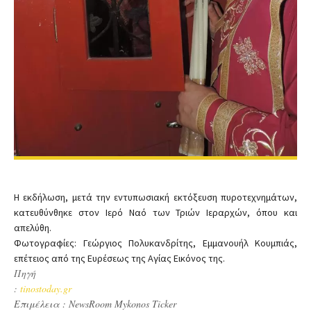
Η εκδήλωση, μετά την εντυπωσιακή εκτόξευση πυροτεχνημάτων,
κατευθύνθηκε στον Ιερό Ναό των Τριών Ιεραρχών, όπου και
απελύθη.
Φωτογραφίες: Γεώργιος Πολυκανδρίτης, Εμμανουήλ Κουμπιάς,
επέτειος από της Ευρέσεως της Αγίας Εικόνος της.
Πηγή
:
tinostoday.gr
Επιμέλεια :
NewsRoom
Mykonos
Ticker