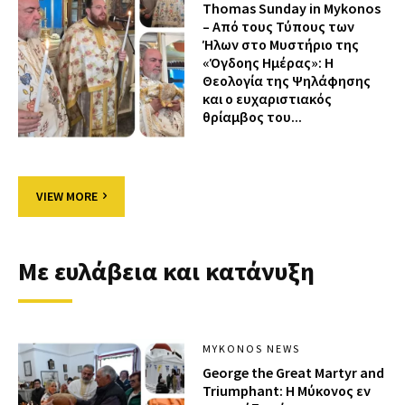
Thomas Sunday in Mykonos
– Από τους Τύπους των
Ήλων στο Μυστήριο της
«Όγδοης Ημέρας»: Η
Θεολογία της Ψηλάφησης
και ο ευχαριστιακός
θρίαμβος του...
VIEW MORE
Με ευλάβεια και κατάνυξη
MYKONOS NEWS
George the Great Martyr and
Triumphant: Η Μύκονος εν