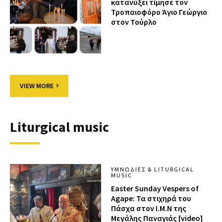
κατανύξει τίμησε τον
Τροπαιοφόρο Άγιο Γεώργιο
στον Τούρλο
VIEW MORE
Liturgical music
ΥΜΝΩΔΊΕΣ & LITURGICAL
MUSIC
Easter Sunday Vespers of
Agape: Τα στιχηρά του
Πάσχα στον Ι.Μ.Ν της
Μεγάλης Παναγιάς [video]