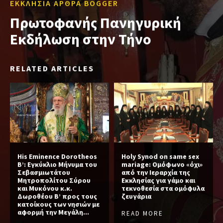
ΕΚΚΛΗΣΙΑ ΑΡΘΡΑ BOGGER
Πρωτοφανής Πανηγυρική
Εκδήλωση στην Τήνο
RELATED ARTICLES
His Eminence Dorotheos
Holy Synod on same sex
B’: Εγκύκλιο Μήνυμα του
mariage: Ομόφωνο «όχι»
Σεβασμιωτάτου
από την Ιεραρχία της
Μητροπολίτου Σύρου
Εκκλησίας για γάμο και
και Μυκόνου κ.κ.
τεκνοθεσία στα ομόφυλα
Δωροθέου Β’ προς τους
ζευγάρια
κατοίκους των νησιών με
αφορμή την Μεγάλη...
READ MORE