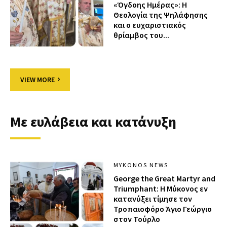
«Όγδοης Ημέρας»: Η
Θεολογία της Ψηλάφησης
και ο ευχαριστιακός
θρίαμβος του...
VIEW MORE
Με ευλάβεια και κατάνυξη
MYKONOS NEWS
George the Great Martyr and
Triumphant: Η Μύκονος εν
κατανύξει τίμησε τον
Τροπαιοφόρο Άγιο Γεώργιο
στον Τούρλο