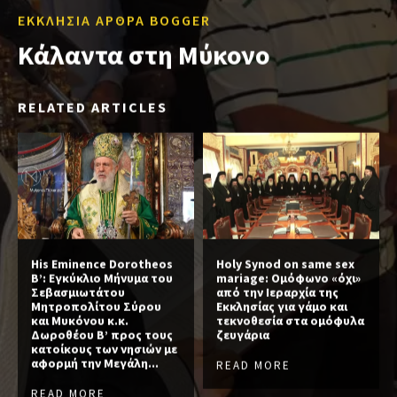
ΕΚΚΛΗΣΙΑ ΑΡΘΡΑ BOGGER
Κάλαντα στη Μύκονο
RELATED ARTICLES
His Eminence Dorotheos
Holy Synod on same sex
B’: Εγκύκλιο Μήνυμα του
mariage: Ομόφωνο «όχι»
Σεβασμιωτάτου
από την Ιεραρχία της
Μητροπολίτου Σύρου
Εκκλησίας για γάμο και
και Μυκόνου κ.κ.
τεκνοθεσία στα ομόφυλα
Δωροθέου Β’ προς τους
ζευγάρια
κατοίκους των νησιών με
αφορμή την Μεγάλη...
READ MORE
READ MORE