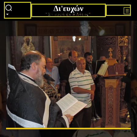
Δι'ευχών
"Εν αρχή ήν ο Λόγος"