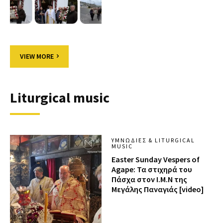
VIEW MORE
Liturgical music
ΥΜΝΩΔΊΕΣ & LITURGICAL
MUSIC
Easter Sunday Vespers of
Agape: Τα στιχηρά του
Πάσχα στον Ι.Μ.Ν της
Μεγάλης Παναγιάς [video]