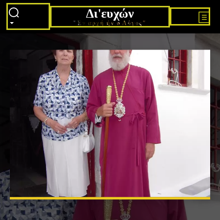
Δι'ευχών
"Εν αρχή ήν ο Λόγος"