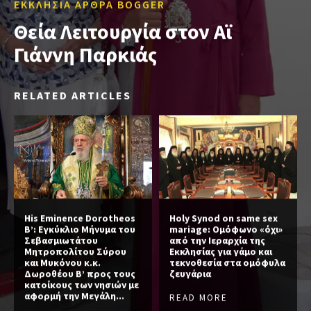
ΕΚΚΛΗΣΙΑ ΑΡΘΡΑ BOGGER
Θεία Λειτουργία στον Αϊ
Γιάννη Παρκιάς
RELATED ARTICLES
His Eminence Dorotheos
Holy Synod on same sex
B’: Εγκύκλιο Μήνυμα του
mariage: Ομόφωνο «όχι»
Σεβασμιωτάτου
από την Ιεραρχία της
Μητροπολίτου Σύρου
Εκκλησίας για γάμο και
και Μυκόνου κ.κ.
τεκνοθεσία στα ομόφυλα
Δωροθέου Β’ προς τους
ζευγάρια
κατοίκους των νησιών με
αφορμή την Μεγάλη...
READ MORE