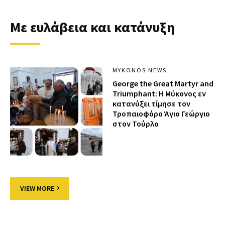
Με ευλάβεια και κατάνυξη
MYKONOS NEWS
George the Great Martyr and
Triumphant: Η Μύκονος εν
κατανύξει τίμησε τον
Τροπαιοφόρο Άγιο Γεώργιο
στον Τούρλο
VIEW MORE