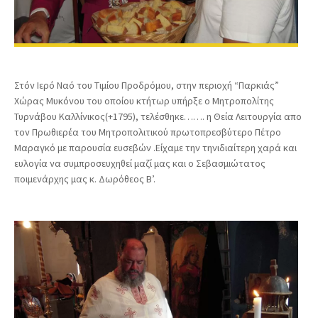
Στόν Ιερό Ναό του Τιμίου Προδρόμου, στην περιοχή “Παρκιάς”
Χώρας Μυκόνου του οποίου κτήτωρ υπήρξε ο Μητροπολίτης
Τυρνάβου Καλλίνικος(+1795), τελέσθηκε…….
η Θεία Λειτουργία απο
τον Πρωθιερέα του Μητροπολιτικού πρωτοπρεσβύτερο Πέτρο
Μαραγκό με παρουσία ευσεβών .Είχαμε την τηνιδιαίτερη χαρά και
ευλογία να συμπροσευχηθεί μαζί μας και ο Σεβασμιώτατος
ποιμενάρχης μας κ. Δωρόθεος Β’.