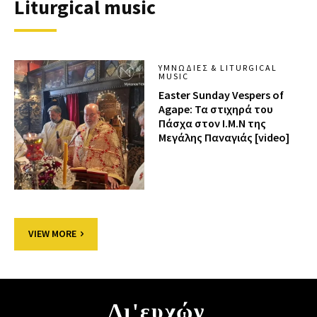
Liturgical music
ΥΜΝΩΔΊΕΣ & LITURGICAL
MUSIC
Easter Sunday Vespers of
Agape: Τα στιχηρά του
Πάσχα στον Ι.Μ.Ν της
Μεγάλης Παναγιάς [video]
VIEW MORE
Δι'ευχών