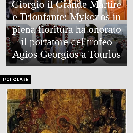
Giorgio il Grande Martire
e Trionfante: Mykonos in
piena fioritura ha onorato
il portatore del trofeo
Agios Georgios a Tourlos
POPOLARE