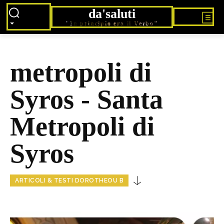
da'saluti
"In principio era il Verbo"
metropoli di
Syros - Santa
Metropoli di
Syros
ARTICOLI & TESTI DOROTHEOU B