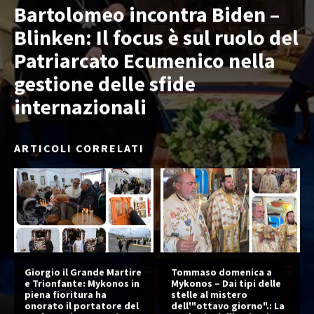
Bartolomeo incontra Biden –
Blinken: Il focus è sul ruolo del
Patriarcato Ecumenico nella
gestione delle sfide
internazionali
ARTICOLI CORRELATI
Giorgio il Grande Martire
Tommaso domenica a
e Trionfante: Mykonos in
Mykonos – Dai tipi delle
piena fioritura ha
stelle al mistero
onorato il portatore del
dell'"ottavo giorno".: La