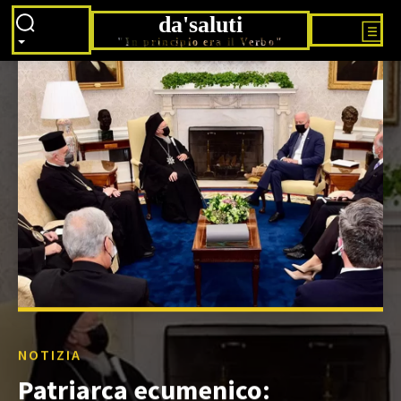
da'saluti
"In principio era il Verbo"
NOTIZIA
Patriarca ecumenico: