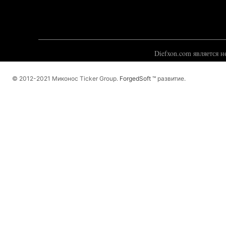
Diefxon.com является 
© 2012-2021 Миконос Ticker Group.
ForgedSoft ™
развитие.