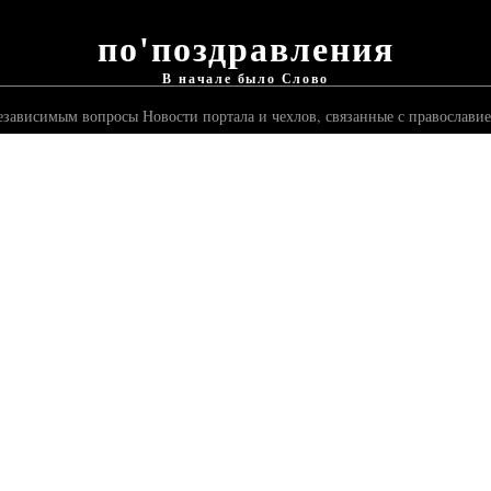
по'поздравления
В начале было Слово
независимым вопросы Новости портала и чехлов, связанные с православи