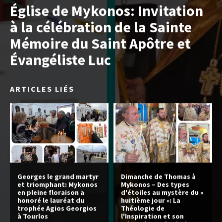
Église de Mykonos: Invitation
à la célébration de la Sainte
Mémoire du Saint Apôtre et
Évangéliste Luc
ARTICLES LIÉS
Georges le grand martyr
Dimanche de Thomas à
et triomphant: Mykonos
Mykonos – Des types
en pleine floraison a
d'étoiles au mystère du «
honoré le lauréat du
huitième jour »: La
trophée Agios Georgios
Théologie de
à Tourlos
l'Inspiration et son