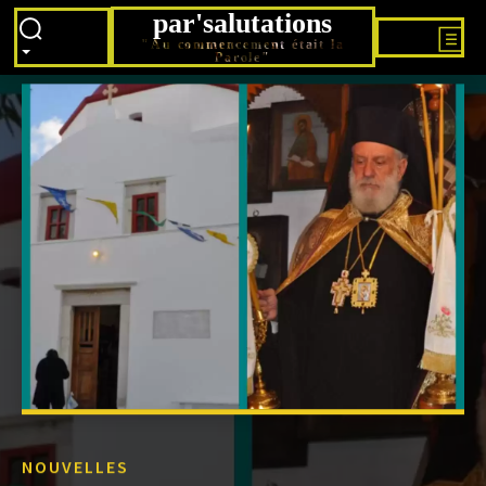
par'salutations
"Au commencement était la
Parole"
NOUVELLES