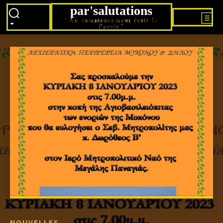
par'salutations
"Au commencement était la
Parole"
NOUVELLES