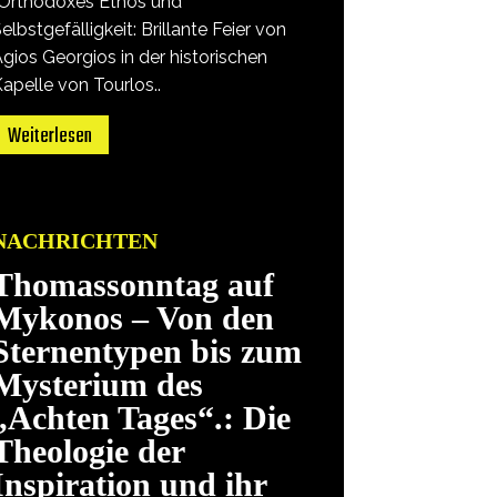
„Orthodoxes Ethos und
elbstgefälligkeit: Brillante Feier von
gios Georgios in der historischen
apelle von Tourlos..
Weiterlesen
NACHRICHTEN
Thomassonntag auf
Mykonos – Von den
Sternentypen bis zum
Mysterium des
„Achten Tages“.: Die
Theologie der
Inspiration und ihr