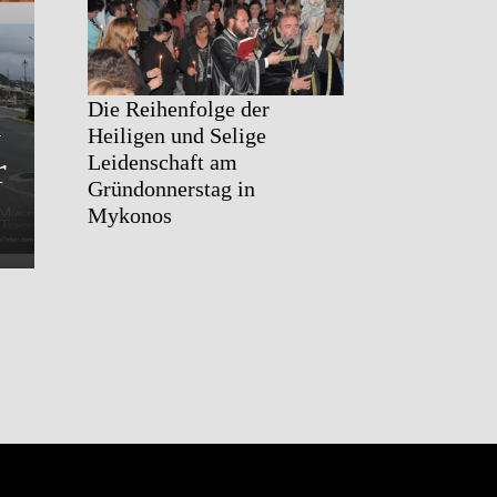
Von den Sternentypen bis
Mysterium des „Achten Tag
Die Reihenfolge der
n
Die Theologie der Inspira
Heiligen und Selige
r
und ihr eucharistische
Leidenschaft am
Gründonnerstag in
Triumph..
Mykonos