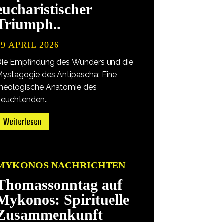
eucharistischer
Triumph..
19 APRIL 2026
Die Empfindung des Wunders und die
Mystagogie des Antipascha: Eine
theologische Anatomie des
Leuchtenden..
Weiterlesen
MYKONOS NACHRICHTEN
Thomassonntag auf
Mykonos: Spirituelle
Zusammenkunft