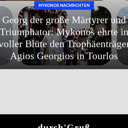
MYKONOS NACHRICHTEN
Georg der große Märtyrer und
Triumphator: Mykonos ehrte i
voller Blüte den Trophäenträge
Agios Georgios in Tourlos
durch'Gruß