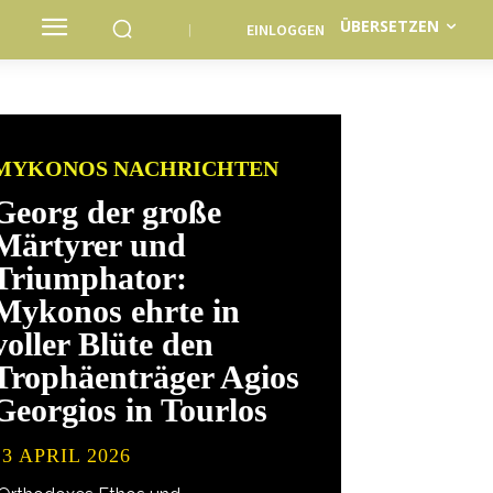
ÜBERSETZEN
EINLOGGEN
MYKONOS NACHRICHTEN
Georg der große
Märtyrer und
Triumphator:
Mykonos ehrte in
voller Blüte den
Trophäenträger Agios
Georgios in Tourlos
23 APRIL 2026