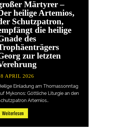
großer Märtyrer –
Der heilige Artemios,
der Schutzpatron,
empfängt die heilige
Gnade des
Trophäenträgers
Georg zur letzten
Verehrung
18 APRIL 2026
Heilige Einladung am Thomassonntag
uf Mykonos: Göttliche Liturgie an den
Schutzpatron Artemios..
Weiterlesen