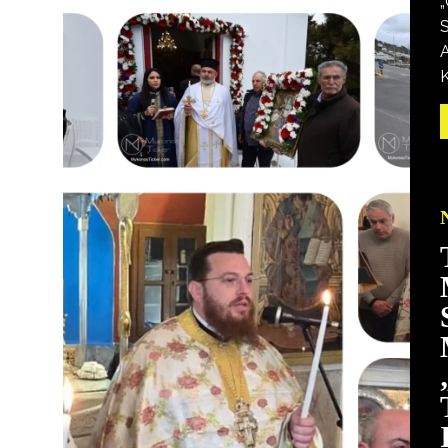
S
A
K