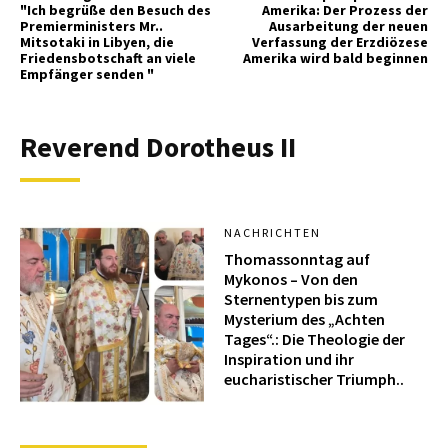
"Ich begrüße den Besuch des
Amerika: Der Prozess der
Premierministers Mr..
Ausarbeitung der neuen
Mitsotaki in Libyen, die
Verfassung der Erzdiözese
Friedensbotschaft an viele
Amerika wird bald beginnen
Empfänger senden "
Reverend Dorotheus II
NACHRICHTEN
Thomassonntag auf
Mykonos – Von den
Sternentypen bis zum
Mysterium des „Achten
Tages“.: Die Theologie der
Inspiration und ihr
eucharistischer Triumph..