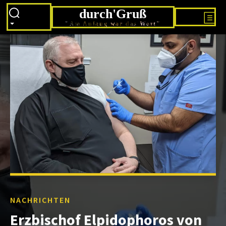
durch'Gruß
"Am Anfang war das Wort"
NACHRICHTEN
Erzbischof Elpidophoros von