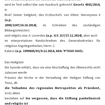
wird im Text selbst klar zum Ausdruck gebracht
Gesetz 4301/2014,
in
Brief Seiner Seligkeit, des Erzbischofs von Athen. Hieronymus II
(a.p.
2090/2247/10.10.2014)
, im Schreiben des zuständigen
Bildungsministers
und religiös usw. A. Loverdou
(a.p. G.Y. 217/27.11.2014)
, aber auch
im interpretativen Rundschreiben des Generalsekretärs für
religiöse Angelegenheiten, Herrn. C.
Kalanzi
(a.p. 1999665/Θ1/9.12.2014, ADA: Ψ7OA9-OAO).
Das Heiligtum
Die Synode erklärt, dass sie eine Abschaffung des Alleinrechts nicht
zulassen werde
Präsenz der Kirche in der Verwaltung der Heiligen Stiftung von
Tinos, dh.
die Teilnahme des regionalen Metropoliten als Präsident,
trotz allem
bestehen auf
Sie vergessen, dass die Stiftung panhellenisch
und religiös ist