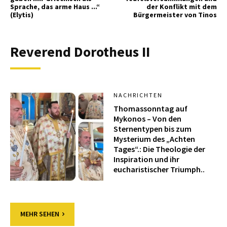
Sprache, das arme Haus ...“
der Konflikt mit dem
(Elytis)
Bürgermeister von Tinos
Reverend Dorotheus II
NACHRICHTEN
Thomassonntag auf
Mykonos – Von den
Sternentypen bis zum
Mysterium des „Achten
Tages“.: Die Theologie der
Inspiration und ihr
eucharistischer Triumph..
MEHR SEHEN