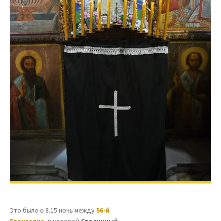
Это было о 8.15 ночь между
56-й
Евангелие,
в которой
Столичный