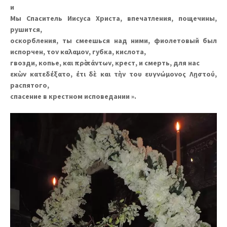
и
Мы Спаситель Иисуса Христа, впечатления, пощечины,
рушится,
оскорбления, ты смеешься над ними, фиолетовый был
испорчен, τον καλαμον, губка, кислота,
гвозди, копье, και πρὸ πάντων, крест, и смерть, для нас
εκὼν κατεδέξατο, έτι δὲ και τὴν του ευγνώμονος Λῃστού,
распятого,
спасение в крестном исповедании ».