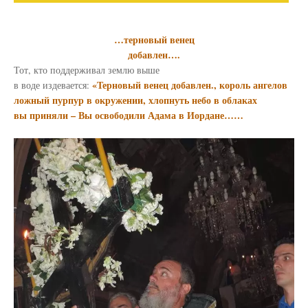
…терновый венец
добавлен….
Тот, кто поддерживал землю выше
«Терновый венец добавлен., король ангелов
в воде издевается:
ложный пурпур в окружении, хлопнуть небо в облаках
вы приняли – Вы освободили Адама в Иордане……