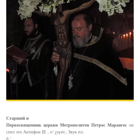
Старший и
Первосвященник церкви Метрополитен Петрос Марангос
он
спел это
Антифон IE , α’χορὸς, Звук пл.
б '