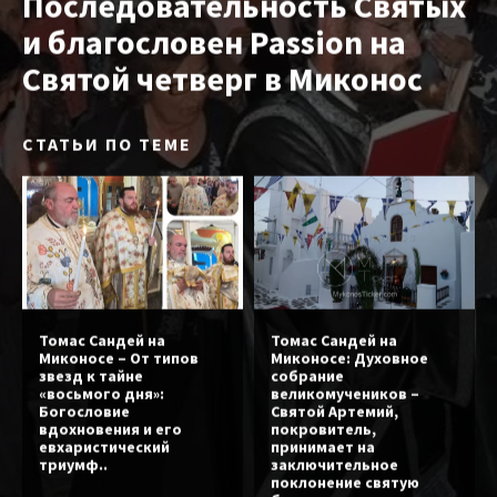
Последовательность Святых
и благословен Passion на
Святой четверг в Миконос
СТАТЬИ ПО ТЕМЕ
Томас Сандей на
Томас Сандей на
Миконосе – От типов
Миконосе: Духовное
звезд к тайне
собрание
«восьмого дня»:
великомучеников –
Богословие
Святой Артемий,
вдохновения и его
покровитель,
евхаристический
принимает на
триумф..
заключительное
поклонение святую