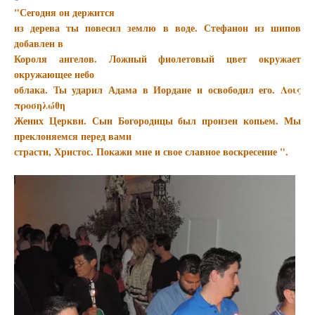
"Сегодня он держится
из дерева ты повесил землю в воде. Стефанон из шипов
добавлен в
Короля ангелов. Ложный фиолетовый цвет окружает
окружающее небо
облака. Ты ударил Адама в Иордане и освободил его. Λοις
προσηλώθη
Жених Церкви. Сын Богородицы был пронзен копьем. Мы
преклоняемся перед вами
страсти, Христос. Покажи мне и свое славное воскресение ".